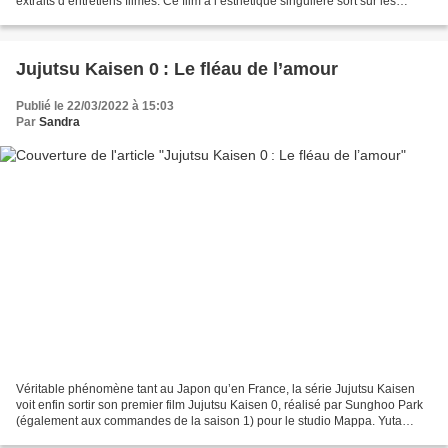
extraits d’entretiens filmés. Ce film à l’esthétique singulière sort sur les
écrans hexagonaux le 20 avril et...
Jujutsu Kaisen 0 : Le fléau de l’amour
Publié le 22/03/2022 à 15:03
Par
Sandra
Véritable phénomène tant au Japon qu’en France, la série Jujutsu Kaisen
voit enfin sortir son premier film Jujutsu Kaisen 0, réalisé par Sunghoo Park
(également aux commandes de la saison 1) pour le studio Mappa. Yuta
Okkutsu est hanté depuis six ans...