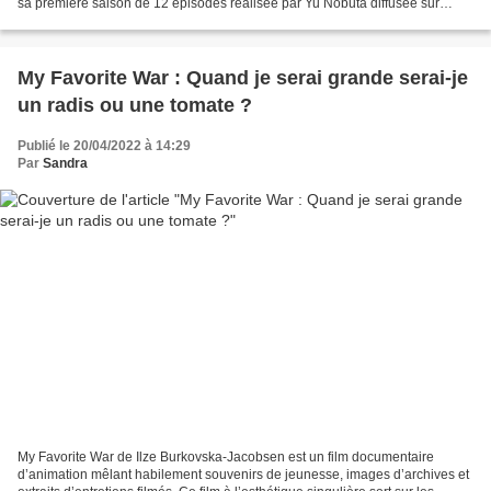
sa première saison de 12 épisodes réalisée par Yu Nobuta diffusée sur
Crunchyroll à partir du 9 octobre 2021....
My Favorite War : Quand je serai grande serai-je
un radis ou une tomate ?
Publié le 20/04/2022 à 14:29
Par
Sandra
My Favorite War de Ilze Burkovska-Jacobsen est un film documentaire
d’animation mêlant habilement souvenirs de jeunesse, images d’archives et