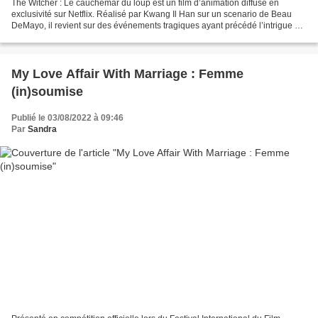
The Witcher : Le cauchemar du loup est un film d’animation diffusé en
exclusivité sur Netflix. Réalisé par Kwang Il Han sur un scenario de Beau
DeMayo, il revient sur des événements tragiques ayant précédé l’intrigue de
The Witcher, que ce soit en livre,...
My Love Affair With Marriage : Femme
(in)soumise
Publié le 03/08/2022 à 09:46
Par
Sandra