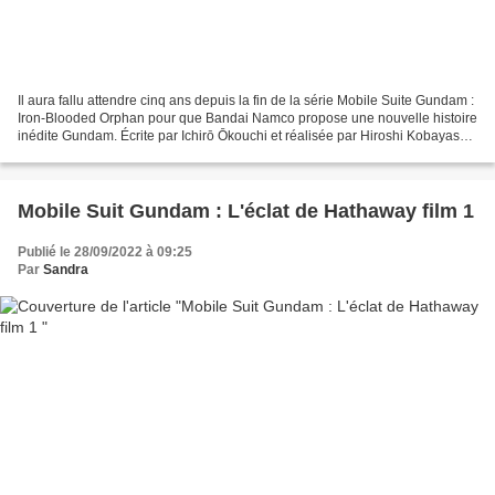
Il aura fallu attendre cinq ans depuis la fin de la série Mobile Suite Gundam :
Iron-Blooded Orphan pour que Bandai Namco propose une nouvelle histoire
inédite Gundam. Écrite par Ichirō Ōkouchi et réalisée par Hiroshi Kobayashi
et Ryo Ando, MSG The Witch...
Mobile Suit Gundam : L'éclat de Hathaway film 1
Publié le 28/09/2022 à 09:25
Par
Sandra