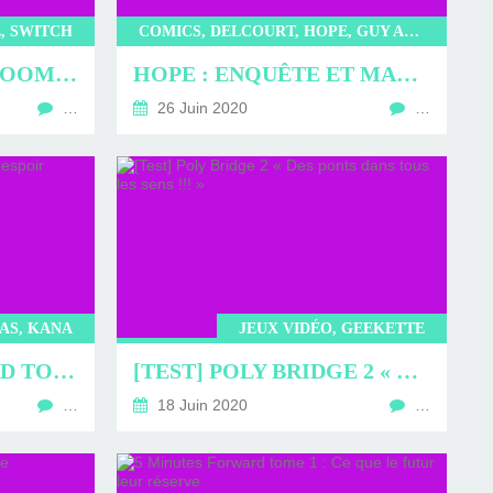
, SWITCH
COMICS, DELCOURT, HOPE, GUY ADAMS, JIMMY BROXTON
[TEST] FLY PUNCH BOOM ! : DES COMBATS TITANESQUES !!!
HOPE : ENQUÊTE ET MAGIE NOIRE DANS LE HOLLYWOOD DES ANNÉES 40
…
26 Juin 2020
…
AS, KANA
JEUX VIDÉO, GEEKETTE
5 MINUTES FORWARD TOME 2 : UN ESPOIR
[TEST] POLY BRIDGE 2 « DES PONTS DANS TOUS LES SENS !!! »
…
18 Juin 2020
…