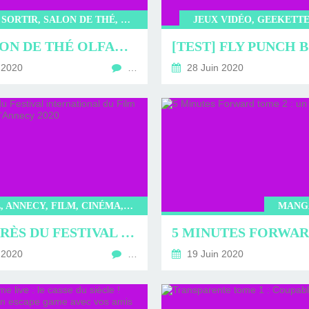
ERVIEWS ET
010-2011
OG
JARDINS DE PARIS
PARFUM, SORTIR, SALON DE THÉ, STATE OF MIND
JEUX VIDÉO, GEEKETTE
ORE
LE SALON DE THÉ OLFACTIF STATE OF MIND UN LIEU UNIQUE D’EXPÉRIMENTATIONS SENSORIELLES
 2020
…
28 Juin 2020
FESTIVAL, ANNECY, FILM, CINÉMA, ANIMÉS
MANG
PALMARÈS DU FESTIVAL INTERNATIONAL DU FILM D'ANIMATION D'ANNECY 2020
 2020
…
19 Juin 2020