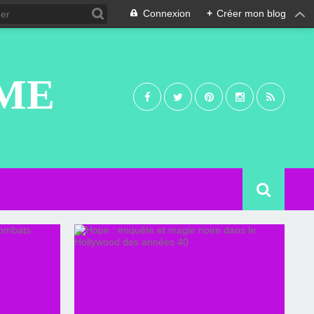
Connexion
+
Créer mon blog
UME