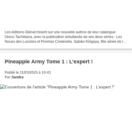
Les éditions Glénat misent sur une nouvelle autrice de leur catalogue :
Oreco Tachibana, avec la publication simultanée de ses deux séries : Les
Noces des Lucioles et Promise Cinderella. Satoko Kirigaya, fille aînée de la
riche famille noble Kirigaya...
Pineapple Army Tome 1 : L’expert !
Publié le 11/03/2025 à 10:43
Par
Sandra