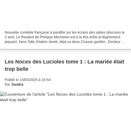
Nouvelle comédie française à paraître sur les écrans des salles obscures le
2 avril, Le Routard de Philippe Mechelen est à la fois drôle et légèrement
piquant. Yann Tatin (Hakim Jemili, déjà vu dans Chasse gardée , Docteur ?
ou Validé ) est un jeune intérimaire...
Les Noces des Lucioles tome 1 : La mariée était
trop belle
Publié le 14/03/2025 à 10:54
Par
Sandra