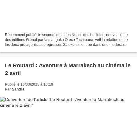
Récemment publié, le second tome des Noces des Lucioles, nouveau titre
des éditions Glénat par la mangaka Oreco Tachibana, voit la relation entre
les deux protagonistes progresser. Satoko est entrée dans une modeste
maison close en tant que nouvelle courtisane...
Le Routard : Aventure à Marrakech au cinéma le
2 avril
Publié le 16/03/2025 à 10:19
Par
Sandra