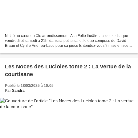
Niché au cœur du XIe arrondissement, A la Folie théâtre accueille chaque
vendredi et samedi à 21h, dans sa petite salle, le duo composé de David
Braun et Cyrille Andrieu-Lacu pour sa pièce Entendez-vous ? mise en scène
par Gérard Chabanier. Écrit par...
Les Noces des Lucioles tome 2 : La vertue de la
courtisane
Publié le 18/03/2025 à 10:05
Par
Sandra