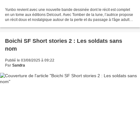
Yunbo revient avec une nouvelle bande dessinée dont le récit est complet
en un tome aux éditions Delcourt. Avec Tomber de la lune, l’autrice propose
un récit doux et nostalgique autour de la perte et du passage à l'âge adulte.
Diane a perdu sa mère enfant...
Boichi SF Short stories 2 : Les soldats sans
nom
Publié le 03/08/2025 à 09:22
Par
Sandra