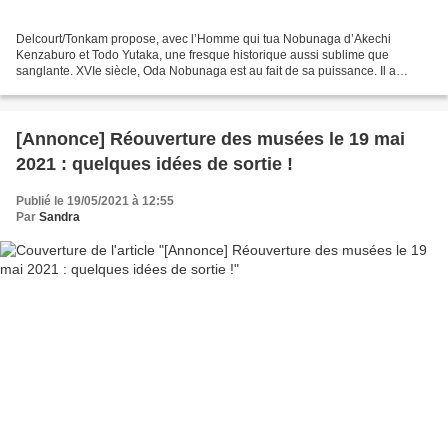
Delcourt/Tonkam propose, avec l’Homme qui tua Nobunaga d’Akechi
Kenzaburo et Todo Yutaka, une fresque historique aussi sublime que
sanglante. XVIe siècle, Oda Nobunaga est au fait de sa puissance. Il a
conquis une partie du Japon et rien ne semble pouvoir...
[Annonce] Réouverture des musées le 19 mai
2021 : quelques idées de sortie !
Publié le 19/05/2021 à 12:55
Par
Sandra