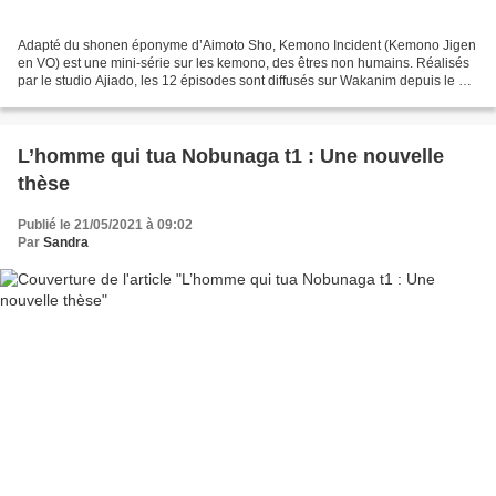
Adapté du shonen éponyme d’Aimoto Sho, Kemono Incident (Kemono Jigen
en VO) est une mini-série sur les kemono, des êtres non humains. Réalisés
par le studio Ajiado, les 12 épisodes sont diffusés sur Wakanim depuis le 10
janvier 2021. Kabane est un orphelin...
L’homme qui tua Nobunaga t1 : Une nouvelle
thèse
Publié le 21/05/2021 à 09:02
Par
Sandra