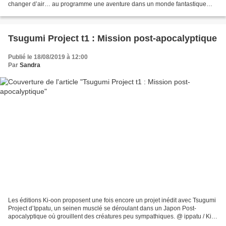
changer d’air… au programme une aventure dans un monde fantastique
peuplé par des animaux, une rébellion contre...
Tsugumi Project t1 : Mission post-apocalyptique
Publié le 18/08/2019 à 12:00
Par
Sandra
Les éditions Ki-oon proposent une fois encore un projet inédit avec Tsugumi
Project d’Ippatu, un seinen musclé se déroulant dans un Japon Post-
apocalyptique où grouillent des créatures peu sympathiques. @ ippatu / Ki-
oon Il y a 200 ans, le Japon a été...