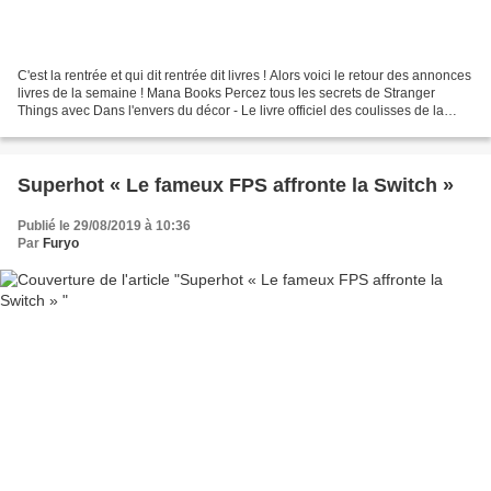
C'est la rentrée et qui dit rentrée dit livres ! Alors voici le retour des annonces
livres de la semaine ! Mana Books Percez tous les secrets de Stranger
Things avec Dans l'envers du décor - Le livre officiel des coulisses de la
série. Retour à Hawkins...
Superhot « Le fameux FPS affronte la Switch »
Publié le 29/08/2019 à 10:36
Par
Furyo