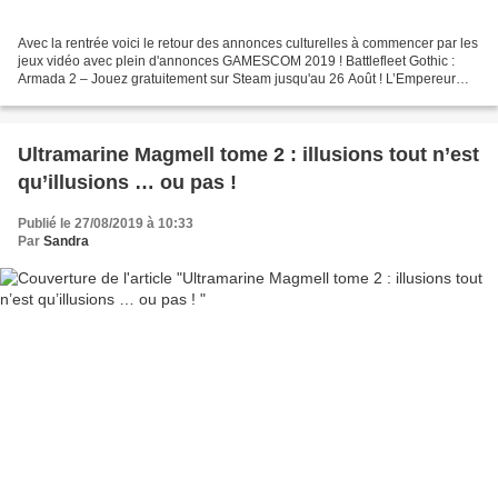
Avec la rentrée voici le retour des annonces culturelles à commencer par les
jeux vidéo avec plein d'annonces GAMESCOM 2019 ! Battlefleet Gothic :
Armada 2 – Jouez gratuitement sur Steam jusqu'au 26 Août ! L’Empereur
recherche de nouveaux amiraux ! Le...
Ultramarine Magmell tome 2 : illusions tout n’est
qu’illusions … ou pas !
Publié le 27/08/2019 à 10:33
Par
Sandra