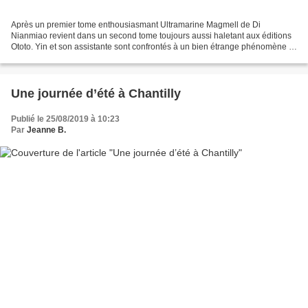
Après un premier tome enthousiasmant Ultramarine Magmell de Di
Nianmiao revient dans un second tome toujours aussi haletant aux éditions
Ototo. Yin et son assistante sont confrontés à un bien étrange phénomène et
un danger bien réel. Une sphère est apparue...
Une journée d’été à Chantilly
Publié le 25/08/2019 à 10:23
Par
Jeanne B.