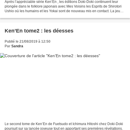
Après l’appréciable série Ken’En , les éditions Doki-Doki continuent leur
plongée dans le folklore japonais avec Mes Voisins les Esprits de Shirotori
Ushio où les humains et les Yokai sont de nouveau mis en contact. La jeune
Yachiho et son adorable chat...
Ken’En tome2 : les déesses
Publié le 21/08/2019 à 12:50
Par
Sandra
Le second tome de Ken’En de Fuetsudo et Ichimura Hitoshi chez Doki-Doki
poursuit sur sa lancée joyeuse tout en apportant ses premières révélations.