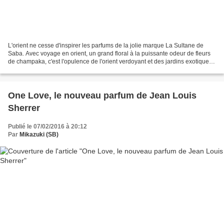
L'orient ne cesse d'inspirer les parfums de la jolie marque La Sultane de
Saba. Avec voyage en orient, un grand floral à la puissante odeur de fleurs
de champaka, c'est l'opulence de l'orient verdoyant et des jardins exotiques
qui nous enveloppe. J'apprécie...
One Love, le nouveau parfum de Jean Louis
Sherrer
Publié le 07/02/2016 à 20:12
Par
Mikazuki (SB)