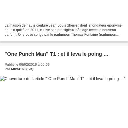
La maison de haute couture Jean Louis Sherrer, dont le fondateur éponyme
nous a quitté en 2011, cultive son prestigieux héritage avec un nouveau
parfum : One Love conçu par le parfumeur Thomas Fontaine (parfumeur
maison chez Jean Patou). Alliant fraîcheur...
"One Punch Man" T1 : et il leva le poing …
Publié le 06/02/2016 à 00:06
Par
Mikazuki (SB)