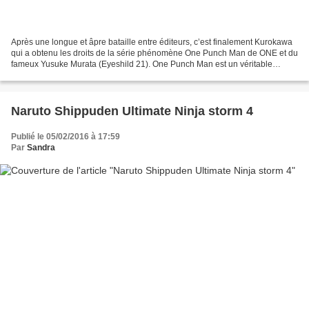
Après une longue et âpre bataille entre éditeurs, c’est finalement Kurokawa
qui a obtenu les droits de la série phénomène One Punch Man de ONE et du
fameux Yusuke Murata (Eyeshild 21). One Punch Man est un véritable
phénomène tant au Japon que dans le...
Naruto Shippuden Ultimate Ninja storm 4
Publié le 05/02/2016 à 17:59
Par
Sandra