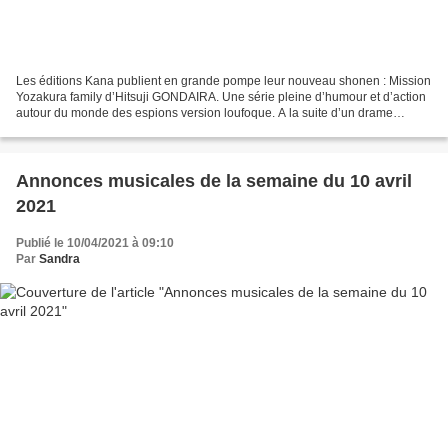
Les éditions Kana publient en grande pompe leur nouveau shonen : Mission
Yozakura family d’Hitsuji GONDAIRA. Une série pleine d’humour et d’action
autour du monde des espions version loufoque. A la suite d’un drame
familial, Taiyô Asano est pris de phobie...
Annonces musicales de la semaine du 10 avril
2021
Publié le 10/04/2021 à 09:10
Par
Sandra