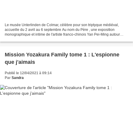
Le musée Unterlinden de Colmar, célèbre pour son triptyque médiéval,
accueille du 2 avril au 6 septembre Au nom du Père , une exposition
monographique et intime de l'artiste franco-chinois Yan Pei-Ming autour
d'une soixantaine d’œuvres allant de la fin...
Mission Yozakura Family tome 1 : L'espionne
que j'aimais
Publié le 12/04/2021 à 09:14
Par
Sandra