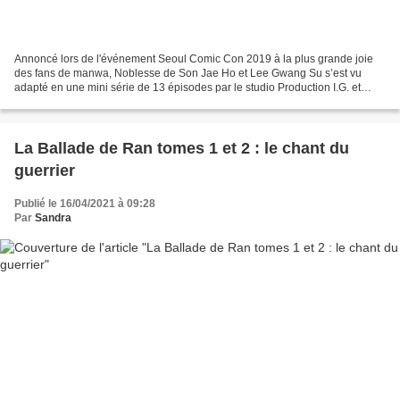
Annoncé lors de l'événement Seoul Comic Con 2019 à la plus grande joie
des fans de manwa, Noblesse de Son Jae Ho et Lee Gwang Su s’est vu
adapté en une mini série de 13 épisodes par le studio Production I.G. et
diffusé en exclusivité sur Crunchyroll depuis...
La Ballade de Ran tomes 1 et 2 : le chant du
guerrier
Publié le 16/04/2021 à 09:28
Par
Sandra