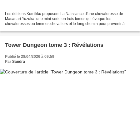
Les éditions Komikku proposent La Naissance d'une chevaleresse de
Masanari Yuzuka, une mini-série en trois tomes qui évoque les
chevaleresses ou femmes chevaliers et le long chemin pour parvenir à
accomplir son rêve. Rosa Scale, fille de bonne famille,...
Tower Dungeon tome 3 : Révélations
Publié le 28/04/2026 à 09:59
Par
Sandra