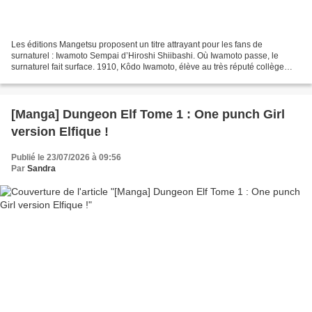
Les éditions Mangetsu proposent un titre attrayant pour les fans de
surnaturel : Iwamoto Sempai d’Hiroshi Shiibashi. Où Iwamoto passe, le
surnaturel fait surface. 1910, Kôdo Iwamoto, élève au très réputé collège
Seihô qui forme l’élite de l’armée japonaise,...
[Manga] Dungeon Elf Tome 1 : One punch Girl
version Elfique !
Publié le 23/07/2026 à 09:56
Par
Sandra