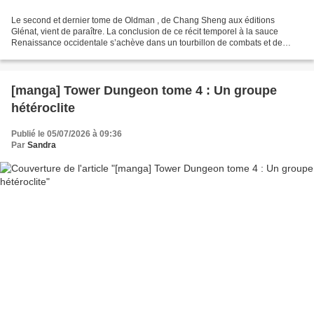
Le second et dernier tome de Oldman , de Chang Sheng aux éditions
Glénat, vient de paraître. La conclusion de ce récit temporel à la sauce
Renaissance occidentale s’achève dans un tourbillon de combats et de
révélations. Oldman, Rebecca et Neleh sont...
[manga] Tower Dungeon tome 4 : Un groupe
hétéroclite
Publié le 05/07/2026 à 09:36
Par
Sandra