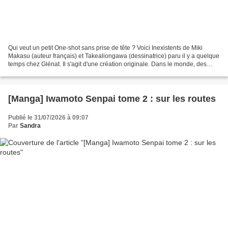
Qui veut un petit One-shot sans prise de tête ? Voici Inexistents de Miki
Makasu (auteur français) et Takealiongawa (dessinatrice) paru il y a quelque
temps chez Glénat. Il s'agit d'une création originale. Dans le monde, des
êtres qui ne devraient pas...
[Manga] Iwamoto Senpai tome 2 : sur les routes
Publié le 31/07/2026 à 09:07
Par
Sandra