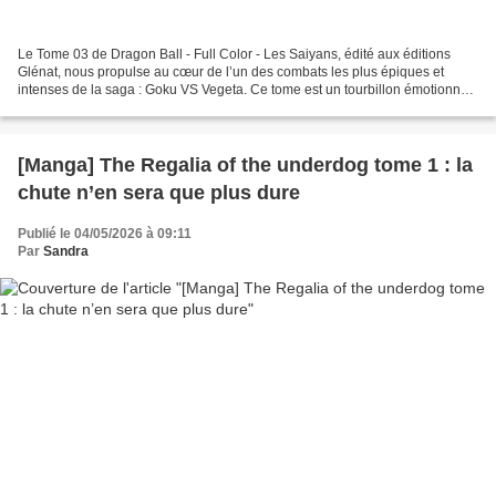
Le Tome 03 de Dragon Ball - Full Color - Les Saiyans, édité aux éditions
Glénat, nous propulse au cœur de l’un des combats les plus épiques et
intenses de la saga : Goku VS Vegeta. Ce tome est un tourbillon émotionnel
de révélations et surtout de combats...
[Manga] The Regalia of the underdog tome 1 : la
chute n’en sera que plus dure
Publié le 04/05/2026 à 09:11
Par
Sandra