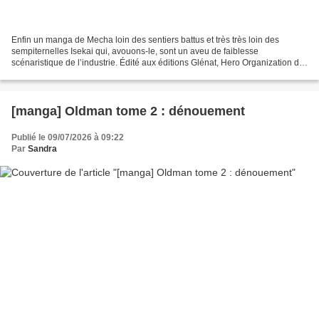
Enfin un manga de Mecha loin des sentiers battus et très très loin des
sempiternelles Isekai qui, avouons-le, sont un aveu de faiblesse
scénaristique de l’industrie. Édité aux éditions Glénat, Hero Organization de
Kei Saikawa (scénariste) et Akira Takahashi...
[manga] Oldman tome 2 : dénouement
Publié le 09/07/2026 à 09:22
Par
Sandra