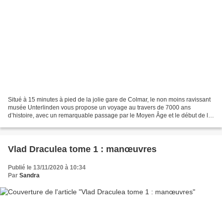
Situé à 15 minutes à pied de la jolie gare de Colmar, le non moins ravissant
musée Unterlinden vous propose un voyage au travers de 7000 ans
d’histoire, avec un remarquable passage par le Moyen Âge et le début de la
Renaissance. Ouvert en 1853, il est...
Vlad Draculea tome 1 : manœuvres
Publié le 13/11/2020 à 10:34
Par
Sandra