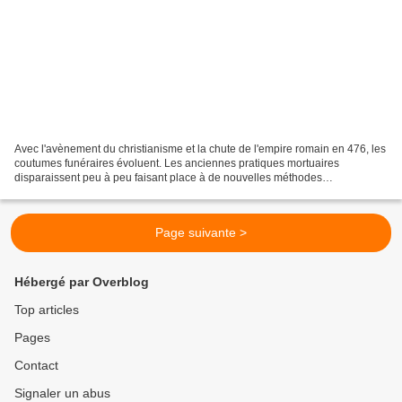
Avec l'avènement du christianisme et la chute de l'empire romain en 476, les
coutumes funéraires évoluent. Les anciennes pratiques mortuaires
disparaissent peu à peu faisant place à de nouvelles méthodes
d'inhumations où la notion politique côtoie étroitement...
Page suivante >
Hébergé par Overblog
Top articles
Pages
Contact
Signaler un abus