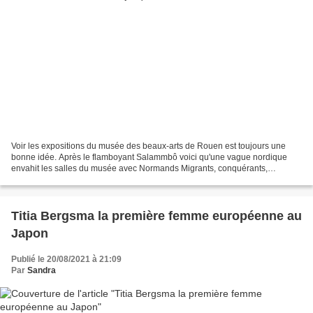
Voir les expositions du musée des beaux-arts de Rouen est toujours une
bonne idée. Après le flamboyant Salammbô voici qu'une vague nordique
envahit les salles du musée avec Normands Migrants, conquérants,
innovateurs, à voir jusqu'au 13 août 2023. Trésor...
Titia Bergsma la première femme européenne au
Japon
Publié le 20/08/2021 à 21:09
Par
Sandra