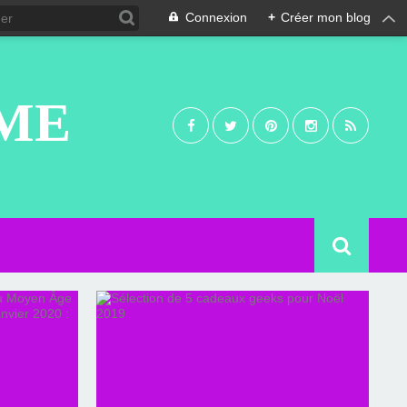
Connexion
+
Créer mon blog
UME