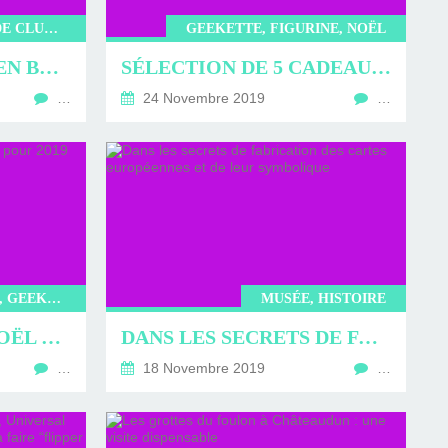
MUSÉE, HISTOIRE, MUSÉE DE CLUNY, MOYEN ÂGE, EXPOSITION
GEEKETTE, FIGURINE, NOËL
EXPOSITION L’ART EN BRODERIES AU MOYEN ÂGE AU MUSÉE DE CLUNY JUSQU’AU 20 JANVIER 2020 : SPLENDEURS DÉVOILÉES
SÉLECTION DE 5 CADEAUX GEEKS POUR NOËL 2019
…
24 Novembre 2019
…
SORTIR, LIFESTYLE, JAPON, GEEKETTE, NOËL
MUSÉE, HISTOIRE
LES MARCHÉS DE NOËL ORIGINAUX POUR 2019
DANS LES SECRETS DE FABRICATION DES CARTES EUROPÉENNES ET DE LEUR SYMBOLIQUE
…
18 Novembre 2019
…