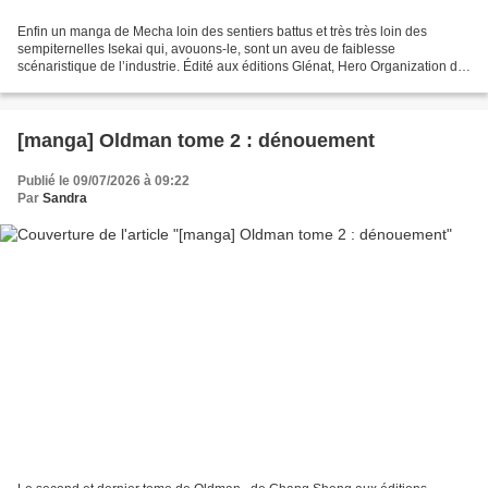
Enfin un manga de Mecha loin des sentiers battus et très très loin des
sempiternelles Isekai qui, avouons-le, sont un aveu de faiblesse
scénaristique de l’industrie. Édité aux éditions Glénat, Hero Organization de
Kei Saikawa (scénariste) et Akira Takahashi...
[manga] Oldman tome 2 : dénouement
Publié le 09/07/2026 à 09:22
Par
Sandra