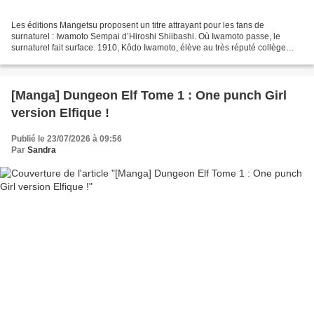
Les éditions Mangetsu proposent un titre attrayant pour les fans de
surnaturel : Iwamoto Sempai d’Hiroshi Shiibashi. Où Iwamoto passe, le
surnaturel fait surface. 1910, Kôdo Iwamoto, élève au très réputé collège
Seihô qui forme l’élite de l’armée japonaise,...
[Manga] Dungeon Elf Tome 1 : One punch Girl
version Elfique !
Publié le 23/07/2026 à 09:56
Par
Sandra