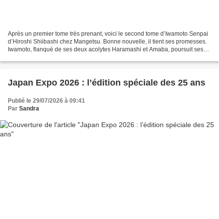
Après un premier tome très prenant, voici le second tome d’Iwamoto Senpai
d’Hiroshi Shiibashi chez Mangetsu. Bonne nouvelle, il tient ses promesses.
Iwamoto, flanqué de ses deux acolytes Haramashi et Amaba, poursuit ses
enquêtes sur le surnaturel et les...
Japan Expo 2026 : l’édition spéciale des 25 ans
Publié le 29/07/2026 à 09:41
Par
Sandra