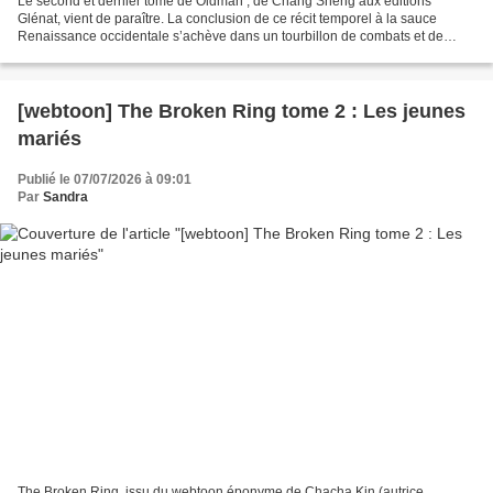
Le second et dernier tome de Oldman , de Chang Sheng aux éditions
Glénat, vient de paraître. La conclusion de ce récit temporel à la sauce
Renaissance occidentale s’achève dans un tourbillon de combats et de
révélations. Oldman, Rebecca et Neleh sont...
[webtoon] The Broken Ring tome 2 : Les jeunes
mariés
Publié le 07/07/2026 à 09:01
Par
Sandra
The Broken Ring, issu du webtoon éponyme de Chacha Kin (autrice