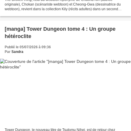
originale), Chokan (scénariste webtoon) et Cheong-Gwa (dessinatrice du
webtoon), revient dans la collection Kily (récits adultes) dans un second
tome nettement plus spicy que le premier....
[manga] Tower Dungeon tome 4 : Un groupe
hétéroclite
Publié le 05/07/2026 à 09:36
Par
Sandra
Tower Dungeon, le nouveau titre de Tsutomu Nihei, est de retour chez