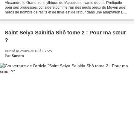
Alexandre le Grand, roi mythique de Macédoine, vanté depuis l'Antiquité
pour ses prouesses, considéré comme l'un des neufs preux du Moyen âge,
héros de nombre de récits et de films est de retour dans une adaptation BD
de David Chauvel, Michaël Le Galli...
Saint Seiya Sainitia Shô tome 2 : Pour ma sœur
?
Publié le 25/09/2018 à 07:25
Par
Sandra