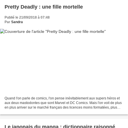
Pretty Deadly : une fille mortelle
Publié le 21/09/2018 à 07:48
Par
Sandra
Quand l'on parle de comics, l'on pense inévitablement aux supers héros et
aux deux mastodontes que sont Marvel et DC Comics. Mais l'on voit de plus
en plus arriver sur le marché français des licences moins formatées, plus
sombres, etc. C'est ainsi que...
Le japonais du manga : dictionnaire raisonné