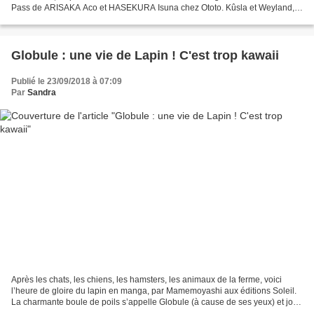
Pass de ARISAKA Aco et HASEKURA Isuna chez Ototo. Kûsla et Weyland,
son acolyte alchimiste, sont sur la piste...
Globule : une vie de Lapin ! C'est trop kawaii
Publié le 23/09/2018 à 07:09
Par
Sandra
Après les chats, les chiens, les hamsters, les animaux de la ferme, voici
l’heure de gloire du lapin en manga, par Mamemoyashi aux éditions Soleil.
La charmante boule de poils s’appelle Globule (à cause de ses yeux) et joue
bien des tours à son “maître”....