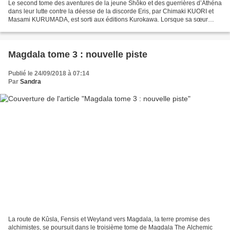
Le second tome des aventures de la jeune Shôko et des guerrières d’Athéna
dans leur lutte contre la déesse de la discorde Eris, par Chimaki KUORI et
Masami KURUMADA, est sorti aux éditions Kurokawa. Lorsque sa sœur
s’est sacrifiée pour la sauver, Shôko...
Magdala tome 3 : nouvelle piste
Publié le 24/09/2018 à 07:14
Par
Sandra
La route de Kûsla, Fensis et Weyland vers Magdala, la terre promise des
alchimistes, se poursuit dans le troisième tome de Magdala The Alchemic