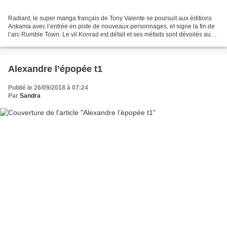
Radiant, le super manga français de Tony Valente se poursuit aux éditions
Ankama avec l’entrée en piste de nouveaux personnages, et signe la fin de
l’arc Rumble Town. Le vil Konrad est défait et ses méfaits sont dévoilés au
grand jour, sauvant ainsi le...
Alexandre l’épopée t1
Publié le 26/09/2018 à 07:24
Par
Sandra