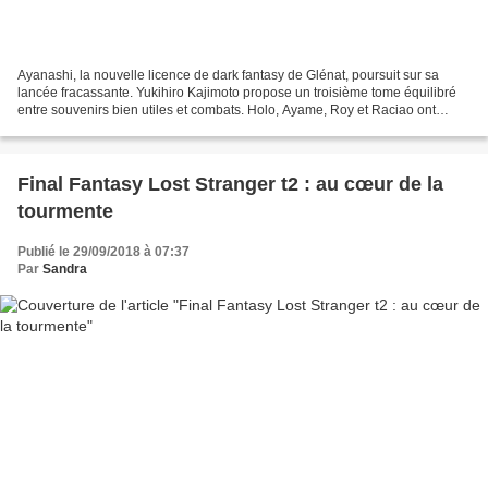
Ayanashi, la nouvelle licence de dark fantasy de Glénat, poursuit sur sa
lancée fracassante. Yukihiro Kajimoto propose un troisième tome équilibré
entre souvenirs bien utiles et combats. Holo, Ayame, Roy et Raciao ont
vaincu l’oni géant. Ayame se retourne...
Final Fantasy Lost Stranger t2 : au cœur de la
tourmente
Publié le 29/09/2018 à 07:37
Par
Sandra