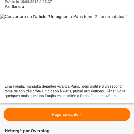
Publié le 19/09/2018 à 07:37
Par
Sandra
Lina Foujita, mangaka déjantée vivant à Paris, nous gratifie d’un second
tome de son très drôle Un pigeon à Paris, publié aux éditions Glénat. Voilà
quelques mois que Lina Foujita est installée à Paris. Elle a trouvé un
appartement qu’elle partage avec...
Page suivante >
Hébergé par Overblog