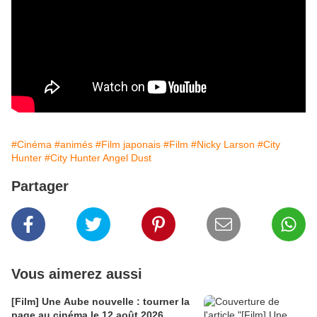
#Cinéma
#animés
#Film japonais
#Film
#Nicky Larson
#City
Hunter
#City Hunter Angel Dust
Partager
Vous aimerez aussi
[Film] Une Aube nouvelle : tourner la
page au cinéma le 12 août 2026