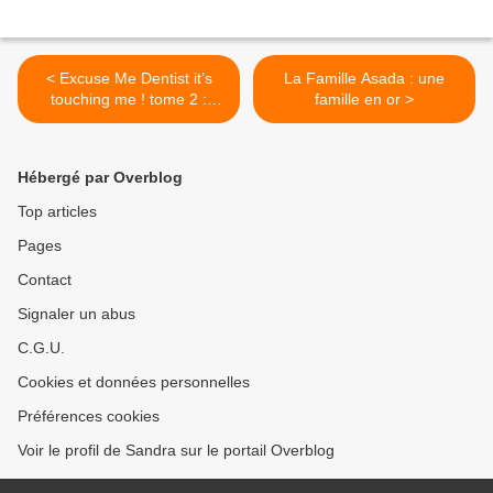
< Excuse Me Dentist it’s
La Famille Asada : une
touching me ! tome 2 :
famille en or >
rendez-vous manqué et
rivales de (pare)choc
Hébergé par Overblog
Top articles
Pages
Contact
Signaler un abus
C.G.U.
Cookies et données personnelles
Préférences cookies
Voir le profil de Sandra sur le portail Overblog