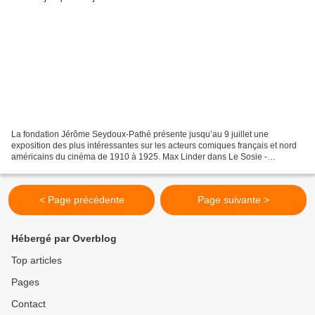
La fondation Jérôme Seydoux-Pathé présente jusqu’au 9 juillet une
exposition des plus intéressantes sur les acteurs comiques français et nord
américains du cinéma de 1910 à 1925. Max Linder dans Le Sosie -
Collection Fondation Pathé © 1915 Si actuellement...
< Page précédente
Page suivante >
Hébergé par Overblog
Top articles
Pages
Contact