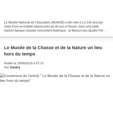
Le Musée National de l’Education (MUNAÉ) a été créé il y a 140 ans par
Jules Ferry et installé depuis près de 40 ans à Rouen, dans une belle
maison typique classée monument historique : la Maison des Quatre Fils
Aymon. La maison Située au 185 rue Eau-de-Robec,...
Le Musée de la Chasse et de la Nature un lieu
hors du temps
Publié le 10/06/2019 à 07:37
Par
Sandra