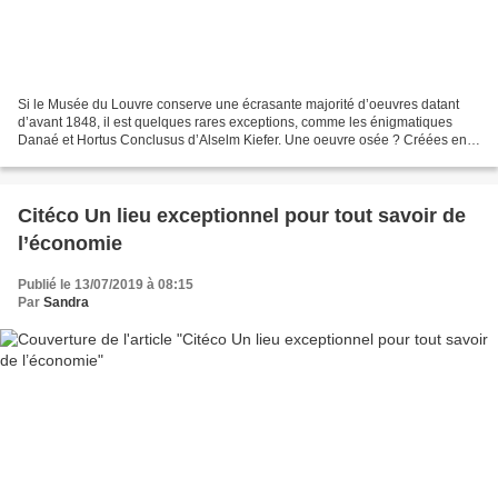
Si le Musée du Louvre conserve une écrasante majorité d’oeuvres datant
d’avant 1848, il est quelques rares exceptions, comme les énigmatiques
Danaé et Hortus Conclusus d’Alselm Kiefer. Une oeuvre osée ? Créées en
2007, Danaé et Hortus Conclusus se regardent...
Citéco Un lieu exceptionnel pour tout savoir de
l’économie
Publié le 13/07/2019 à 08:15
Par
Sandra