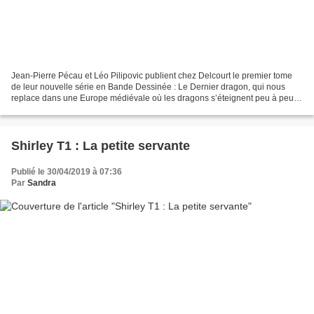
Jean-Pierre Pécau et Léo Pilipovic publient chez Delcourt le premier tome
de leur nouvelle série en Bande Dessinée : Le Dernier dragon, qui nous
replace dans une Europe médiévale où les dragons s’éteignent peu à peu
sur fond d’intrigues politiques. Depuis...
Shirley T1 : La petite servante
Publié le 30/04/2019 à 07:36
Par
Sandra