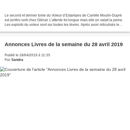
Le second et dernier tome du Voleur d’Estampes de Camille Moulin-Duprè
est (enfin) sorti chez Glénat. L’attente fut longue mais elle en valait la peine.
Les exploits du voleur sont sur toutes les lèvres. Après avoir ridiculisés le
Gouverneur et le Colonel,...
Annonces Livres de la semaine du 28 avril 2019
Publié le 28/04/2019 à 11:35
Par
Sandra