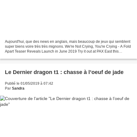
Aujourd'hui, que des news en anglais, mais beaucoup de jeux qui semblent
super biens voire très très mignons. We're Not Crying, You're Crying - A Fold
Apart Teaser Reveals Launch in June 2019 Try it out at PAX East this
weekend in Boston Toronto, Canada...
Le Dernier dragon t1 : chasse à l’oeuf de jade
Publié le 01/05/2019 à 07:42
Par
Sandra