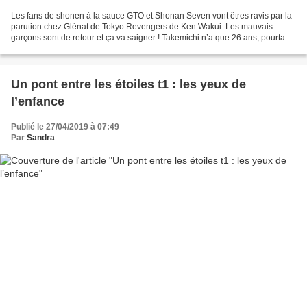
Les fans de shonen à la sauce GTO et Shonan Seven vont êtres ravis par la
parution chez Glénat de Tokyo Revengers de Ken Wakui. Les mauvais
garçons sont de retour et ça va saigner ! Takemichi n’a que 26 ans, pourtant
il mène une petite vie sans envergure...
Un pont entre les étoiles t1 : les yeux de
l’enfance
Publié le 27/04/2019 à 07:49
Par
Sandra