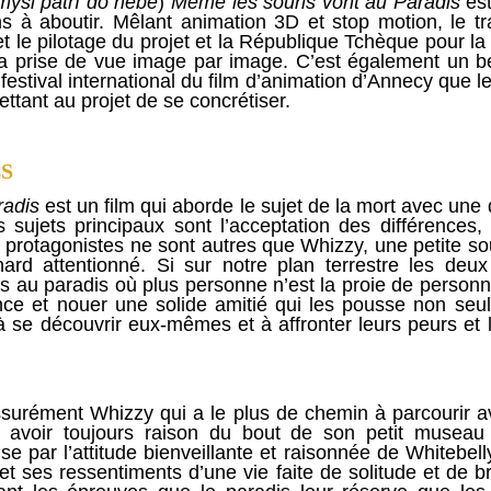
 mysi patrí do nebe
)
Même les souris vont au Paradis
est
 à aboutir. Mêlant animation 3D et stop motion, le trava
et le pilotage du projet et la République Tchèque pour 
la prise de vue image par image. C’est également un béb
festival international du film d’animation d’Annecy que le
ettant au projet de se concrétiser.
S
radis
est un film qui aborde le sujet de la mort avec une
 sujets principaux sont l’acceptation des différences, l
ux protagonistes ne sont autres que Whizzy, une petite 
nard attentionné. Si sur notre plan terrestre les deu
és au paradis où plus personne n’est la proie de person
nce et nouer une solide amitié qui les pousse non seu
 se découvrir eux-mêmes et à affronter leurs peurs et l
ssurément Whizzy qui a le plus de chemin à parcourir a
se avoir toujours raison du bout de son petit museau
 par l’attitude bienveillante et raisonnée de Whitebelly
 et ses ressentiments d’une vie faite de solitude et de