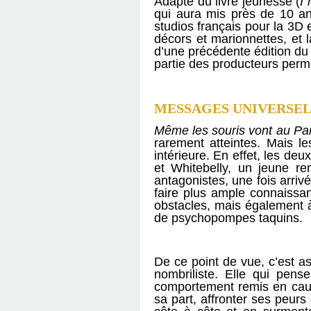
Adapté du livre jeunesse (
I
qui aura mis près de 10 ans
studios français pour la 3D 
décors et marionnettes, et 
d’une précédente édition du 
partie des producteurs perm
MESSAGES UNIVERSEL
Même les souris vont au Pa
rarement atteintes. Mais les
intérieure. En effet, les de
et Whitebelly, un jeune re
antagonistes, une fois arriv
faire plus ample connaissa
obstacles, mais également à
de psychopompes taquins.
De ce point de vue, c’est a
nombriliste. Elle qui pen
comportement remis en cause
sa part, affronter ses peurs