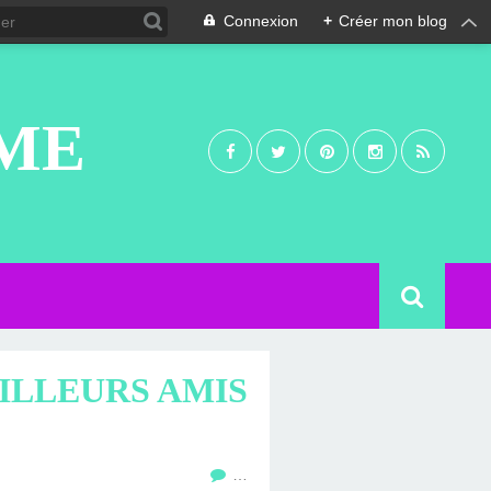
Connexion
+
Créer mon blog
UME
EILLEURS AMIS
…