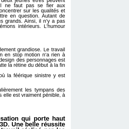
 deux jeunes êtres peuvent
il ne faut pas se fier aux
ncentrer sur les qualités et
ttre en question. Autant de
 grands. Ainsi, il n’y a pas
émons intérieurs. L’humour
plement grandiose. Le travail
on en stop motion n’a rien à
 design des personnages est
te la rétine du début à la fin
ù la féérique sinistre y est
gulièrement les tympans des
s elle est vraiment pénible, à
sation qui porte haut
 3D. Une belle réussite