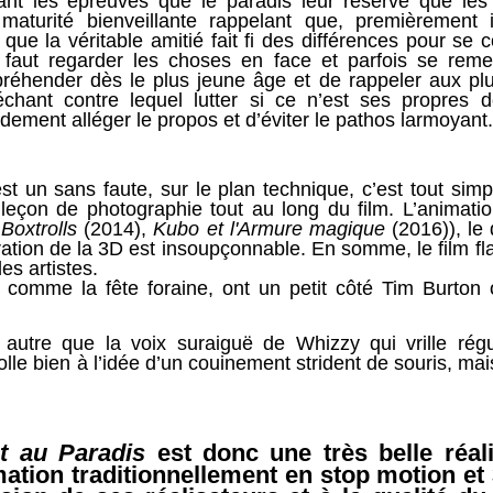
ant les épreuves que le paradis leur réserve que les
aturité bienveillante rappelant que, premièrement 
e la véritable amitié fait fi des différences pour se co
l faut regarder les choses en face et parfois se reme
préhender dès le plus jeune âge et de rappeler aux plus
chant contre lequel lutter si ce n’est ses propres d
ement alléger le propos et d’éviter le pathos larmoyant.
st un sans faute, sur le plan technique, c’est tout sim
 leçon de photographie tout au long du film. L’animati
Boxtrolls
(2014),
Kubo et l'Armure magique
(2016)), le
ration de la 3D est insoupçonnable. En somme, le film flat
des artistes.
 comme la fête foraine, ont un petit côté Tim Burton o
est autre que la voix suraiguë de Whizzy qui vrille ré
olle bien à l’idée d’un couinement strident de souris, mai
t au Paradis
est donc une très belle réali
imation traditionnellement en stop motion et