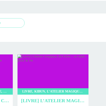
e
LIVRE, LITTÉRATURE JAPONAISE, LITTÉRATURE, KIBUN, L’INCROYABLE CAFÉ NEKOMIMI, SAKI MURAYAMA
LIVRE, KIBUN, L’ATELIER MAGIQUE DE KOBE, KYOKO HASUMI, LITTÉRATURE JAPONAISE, LITTÉRATURE, ROMAN
[LIVRE] L’INCROYABLE CAFÉ NEKOMIMI : PROMENADE EN CHARTMANTE COMPAGNIE
[LIVRE] L’ATELIER MAGIQUE DE KOBE : UN STYLO POUR LA VIE