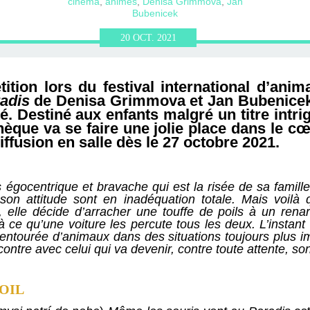
ERVIEWS ET
010-2011
OG
JARDINS DE PARIS
cinéma
,
animés
,
Denisa Grimmova
,
Jan
Bubenicek
20
OCT.
2021
ORE
tion lors du festival international d’ani
radis
de Denisa Grimmova et Jan Bubenicek 
é. Destiné aux enfants malgré un titre intriga
hèque va se faire une jolie place dans le c
iffusion en salle dès le 27 octobre 2021.
 égocentrique et bravache qui est la risée de sa famill
on attitude sont en inadéquation totale. Mais voilà 
elle décide d’arracher une touffe de poils à un renar
u’à ce qu’une voiture les percute tous les deux. L’instan
ntourée d’animaux dans des situations toujours plus im
ntre avec celui qui va devenir, contre toute attente, son
OIL