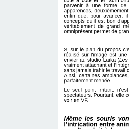
côte à côte et en surmont
parvenir à une forme de m
apparences, deuxièmement qu
enfin que, pour avancer, i
concepts qu’il est bon d'ap
véritablement de grand mé
omniprésent permet de grand
Si sur le plan du propos c’e
réalisé sur l’image est une
envier au studio Laïka (
Les 
vraiment attachant et l’intég
sans jamais trahir le travail 
Ainsi, certaines ambiances,
parfaitement menée.
Le seul point irritant, n’
spectateurs. Pourtant, elle c
voir en VF.
Même les souris von
l’intrication entre an