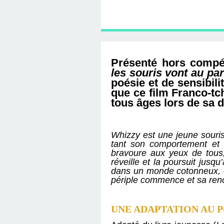
D'ÉDITION, LES INT
MUSÉE D'ORSAY-2
SUR LE BL
PLUS ENC
Présenté hors compéti
les souris vont au pa
poésie et de sensibilit
que ce film Franco-tc
tous âges lors de sa d
Whizzy est une jeune souris
tant son comportement et s
bravoure aux yeux de tous, 
réveille et la poursuit jusq
dans un monde cotonneux, e
périple commence et sa renco
UNE ADAPTATION AU P