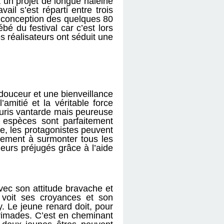
 un projet de longue haleine
il s’est réparti entre trois
la conception des quelques 80
é du festival car c’est lors
s réalisateurs ont séduit une
 douceur et une bienveillance
’amitié et la véritable force
souris vantarde mais peureuse
x espèces sont parfaitement
ne, les protagonistes peuvent
lement à surmonter tous les
eurs préjugés grâce à l’aide
vec son attitude bravache et
 voit ses croyances et son
. Le jeune renard doit, pour
 brimades. C’est en cheminant