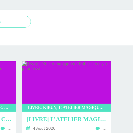
e
LIVRE, LITTÉRATURE JAPONAISE, LITTÉRATURE, KIBUN, L’INCROYABLE CAFÉ NEKOMIMI, SAKI MURAYAMA
LIVRE, KIBUN, L’ATELIER MAGIQUE DE KOBE, KYOKO HASUMI, LITTÉRATURE JAPONAISE, LITTÉRATURE, ROMAN
[LIVRE] L’INCROYABLE CAFÉ NEKOMIMI : PROMENADE EN CHARTMANTE COMPAGNIE
[LIVRE] L’ATELIER MAGIQUE DE KOBE : UN STYLO POUR LA VIE
…
4 Août 2026
…