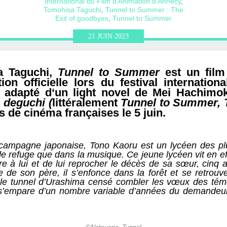
ERVIEWS ET
010-2011
OG
JARDINS DE PARIS
International du Film d’Animation d’Annecy
,
Tomohisa Taguchi
,
Tunnel to Summer : The
Exit of goodbyes
,
Tunnel to Summer
ORE
21
JUIN
2023
a Taguchi,
Tunnel to Summer
est un film
on officielle lors du festival internation
t adapté d‘un light novel de Mei Hachimok
 deguchi (
littéralement
Tunnel to Summer, T
es de cinéma françaises le 5 juin.
a campagne japonaise, Tono Kaoru est un lycéen des pl
ve de refuge que dans la musique. Ce jeune lycéen vit en e
e à lui et de lui reprocher le décès de sa sœur, cinq a
e de son père, il s’enfonce dans la forêt et se retrouve
 le tunnel d’Urashima censé combler les vœux des témé
s’empare d’un nombre variable d’années du demandeur.