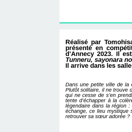
D'ÉDITION, LES INT
MUSÉE D'ORSAY-2
SUR LE BL
PLUS ENC
Réalisé par Tomohis
présenté en compétiti
d’Annecy 2023. Il es
Tunneru, sayonara no
Il arrive dans les sall
Dans une petite ville de l
Plutôt solitaire, il ne trou
qui ne cesse de s’en prendr
tente d’échapper à la colèr
légendaire dans la région :
échange, ce lieu mystique 
retrouver sa sœur adorée ?