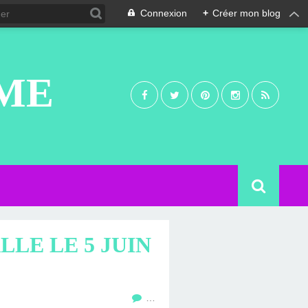
Connexion
+
Créer mon blog
UME
LLE LE 5 JUIN
…