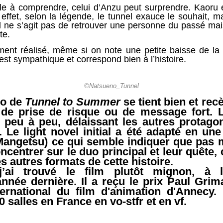
le à comprendre, celui d’Anzu peut surprendre. Kaoru es
effet, selon la légende, le tunnel exauce le souhait,
l ne s’agit pas de retrouver une personne du passé mais 
te.
iment réalisé, même si on note une petite baisse de la q
est sympathique et correspond bien à l’histoire.
©Natsueno_Tunnel
io de
Tunnel to Summer
se tient bien et rec
e prise de risque ou de message fort. L
 peu à peu, délaissant les autres protago
 Le light novel initial a été adapté en un
Mangetsu) ce qui semble indiquer que pas m
entrer sur le duo principal et leur quête, 
es autres formats de cette histoire.
 j’ai trouvé le film plutôt mignon, à
nnée dernière. Il a reçu le prix Paul Gri
ternational du film d'animation d'Annecy.
 salles en France en vo-stfr et en vf.