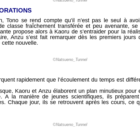
©Natsueno_Tunnel
ORATIONS
, Tono se rend compte qu’il n’est pas le seul à avoi
 classe fraîchement transférée et peu avenante, se tr
blante propose alors à Kaoru de s’entraider pour la réali
taire, Anzu s’est fait remarquer dès les premiers jours 
 cette nouvelle.
©Natsueno_Tunnel
uent rapidement que l’écoulement du temps est différent
sque, Kaoru et Anzu élaborent un plan minutieux pour ex
é. A la manière de jeunes scientifiques, ils préparent
s. Chaque jour, ils se retrouvent après les cours, ce 
©Natsueno_Tunnel