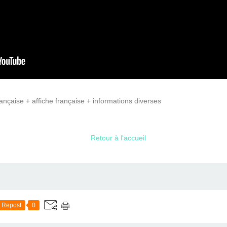
ançaise + affiche française + informations diverses
Retour à l'accueil
Repost
0