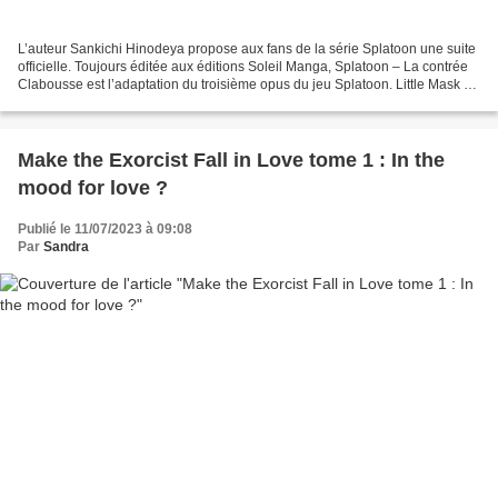
L’auteur Sankichi Hinodeya propose aux fans de la série Splatoon une suite
officielle. Toujours éditée aux éditions Soleil Manga, Splatoon – La contrée
Clabousse est l’adaptation du troisième opus du jeu Splatoon. Little Mask et
sa Blue Team vont avoir...
​​​​​​​Make the Exorcist Fall in Love tome 1 : In the
mood for love ?
Publié le 11/07/2023 à 09:08
Par
Sandra