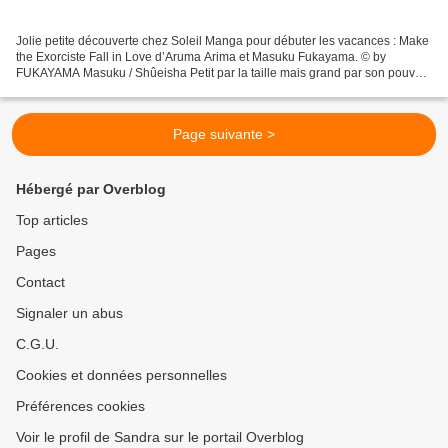
Jolie petite découverte chez Soleil Manga pour débuter les vacances : Make
the Exorciste Fall in Love d’Aruma Arima et Masuku Fukayama. © by
FUKAYAMA Masuku / Shûeisha Petit par la taille mais grand par son pouvoir,
le jeune prêtre a été dressé dès son...
Page suivante >
Hébergé par Overblog
Top articles
Pages
Contact
Signaler un abus
C.G.U.
Cookies et données personnelles
Préférences cookies
Voir le profil de Sandra sur le portail Overblog