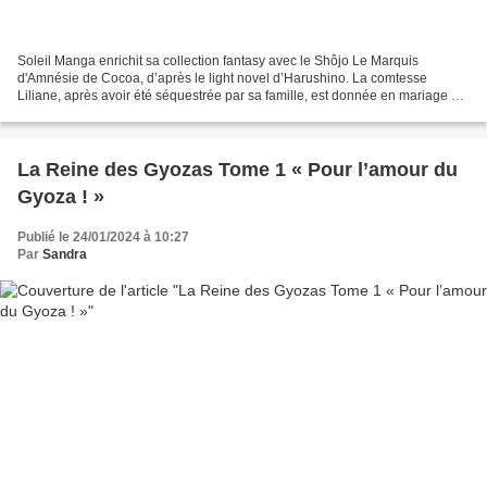
Soleil Manga enrichit sa collection fantasy avec le Shôjo Le Marquis
d'Amnésie de Cocoa, d’après le light novel d’Harushino. La comtesse
Liliane, après avoir été séquestrée par sa famille, est donnée en mariage à
un marquis connu pour sa misogynie. En...
La Reine des Gyozas Tome 1 « Pour l’amour du
Gyoza ! »
Publié le 24/01/2024 à 10:27
Par
Sandra