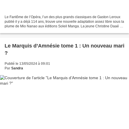
Le Fantôme de l’Opéra, l’un des plus grands classiques de Gaston Leroux
publié il y a déjà 114 ans, trouve une nouvelle adaptation assez libre sous la
plume de Mio Nanao aux éditions Soleil Manga. La jeune Christine Daaé est
une cantatrice à la voix cristalline....
Le Marquis d’Amnésie tome 1 : Un nouveau mari
?
Publié le 13/05/2024 à 09:01
Par
Sandra