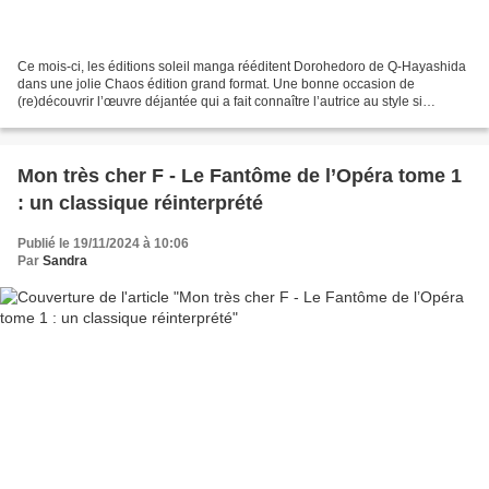
Ce mois-ci, les éditions soleil manga rééditent Dorohedoro de Q-Hayashida
dans une jolie Chaos édition grand format. Une bonne occasion de
(re)découvrir l’œuvre déjantée qui a fait connaître l’autrice au style si
singulier. Hole est une ville où il ne...
Mon très cher F - Le Fantôme de l’Opéra tome 1
: un classique réinterprété
Publié le 19/11/2024 à 10:06
Par
Sandra