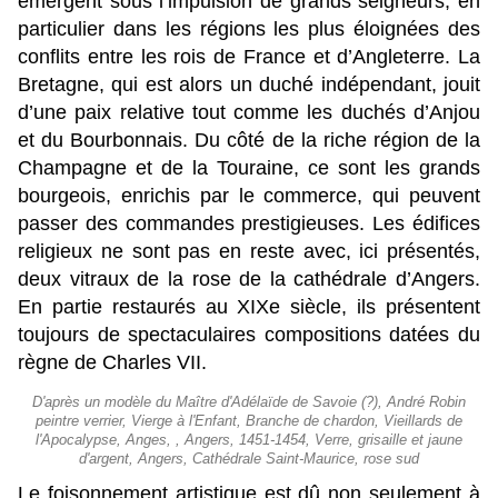
émergent sous l’impulsion de grands seigneurs, en
particulier dans les régions les plus éloignées des
conflits entre les rois de France et d’Angleterre. La
Bretagne, qui est alors un duché indépendant, jouit
d’une paix relative tout comme les duchés d’Anjou
et du Bourbonnais. Du côté de la riche région de la
Champagne et de la Touraine, ce sont les grands
bourgeois, enrichis par le commerce, qui peuvent
passer des commandes prestigieuses. Les édifices
religieux ne sont pas en reste avec, ici présentés,
deux vitraux de la rose de la cathédrale d’Angers.
En partie restaurés au XIXe siècle, ils présentent
toujours de spectaculaires compositions datées du
règne de Charles VII.
D'après un modèle du Maître d'Adélaïde de Savoie (?), André Robin
peintre verrier, Vierge à l'Enfant, Branche de chardon, Vieillards de
l'Apocalypse, Anges, , Angers, 1451-1454, Verre, grisaille et jaune
d'argent, Angers, Cathédrale Saint-Maurice, rose sud
Le foisonnement artistique est dû non seulement à