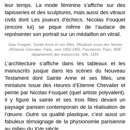
leur temps. La mode féminine s’affiche sur des
tapisseries et des sculptures, mais aussi des vitraux
civils dont Les joueurs d’échecs. Nicolas Fouquet
(encore lui) se pique même de l’audace de
représenter son portrait sur un médaillon en vitrail.
Jean Fouquet, Sainte Anne et ses filles, Miniature issue des Heures
d'Etienne Chevalier, Paris, vers 1452-1455, Parchemin, Paris, BNF
département des manuscrits, NAL 1416
L’architecture s’affiche dans les tableaux et les
manuscrits jusque dans les scènes du Nouveau
Testament dont Sainte Anne et ses filles, une
miniature issue des Heures d’Etienne Chevalier et
peinte par Nicolas Fouquet (quel artiste polyvalent).
Il y figure la sainte et ses trois filles devant un
paysage parisien contemporain de la réalisation de
l’œuvre. Outre sa qualité plastique, c’est aussi un
fabuleux témoignage de la physionomie parisienne
au milieu du XVe siècle.