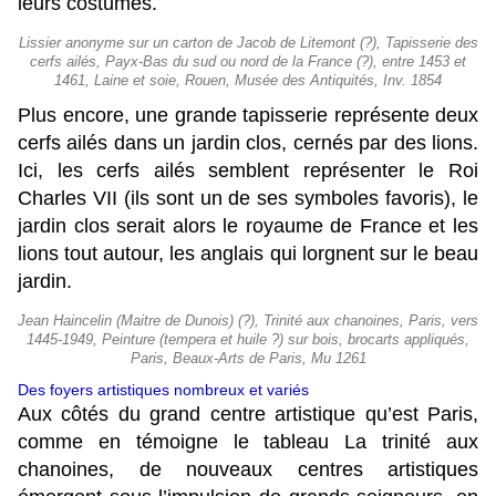
leurs costumes.
Lissier anonyme sur un carton de Jacob de Litemont (?), Tapisserie des
cerfs ailés, Payx-Bas du sud ou nord de la France (?), entre 1453 et
1461, Laine et soie, Rouen, Musée des Antiquités, Inv. 1854
Plus encore, une grande tapisserie représente deux
cerfs ailés dans un jardin clos, cernés par des lions.
Ici, les cerfs ailés semblent représenter le Roi
Charles VII (ils sont un de ses symboles favoris), le
jardin clos serait alors le royaume de France et les
lions tout autour, les anglais qui lorgnent sur le beau
jardin.
Jean Haincelin (Maitre de Dunois) (?), Trinité aux chanoines, Paris, vers
1445-1949, Peinture (tempera et huile ?) sur bois, brocarts appliqués,
Paris, Beaux-Arts de Paris, Mu 1261
Des foyers artistiques nombreux et variés
Aux côtés du grand centre artistique qu’est Paris,
comme en témoigne le tableau La trinité aux
chanoines, de nouveaux centres artistiques