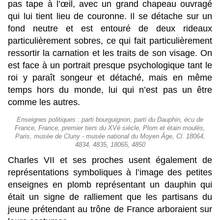
pas tape à l’œil, avec un grand chapeau ouvragé
qui lui tient lieu de couronne. Il se détache sur un
fond neutre et est entouré de deux rideaux
particulièrement sobres, ce qui fait particulièrement
ressortir la carnation et les traits de son visage. On
est face à un portrait presque psychologique tant le
roi y paraît songeur et détaché, mais en même
temps hors du monde, lui qui n’est pas un être
comme les autres.
Enseignes politiques : parti bourguignon, parti du Dauphin, écu de
France, France, premier tiers du XVé siècle, Plom et étain moulés,
Paris, musée de Cluny - musée national du Moyen Âge, Cl. 18064,
4834, 4835, 18065, 4850
Charles VII et ses proches usent également de
représentations symboliques à l’image des petites
enseignes en plomb représentant un dauphin qui
était un signe de ralliement que les partisans du
jeune prétendant au trône de France arboraient sur