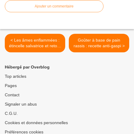
Ajouter un commentaire
< Les âmes enflammées :
Goûter à base de pain
étincelle salvatrice et retour
rassis : recette anti-gaspi >
de flamme des opprimé.e.s
Hébergé par Overblog
Top articles
Pages
Contact
Signaler un abus
C.G.U.
Cookies et données personnelles
Préférences cookies