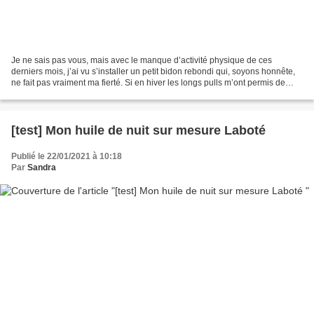
Je ne sais pas vous, mais avec le manque d’activité physique de ces
derniers mois, j’ai vu s’installer un petit bidon rebondi qui, soyons honnête,
ne fait pas vraiment ma fierté. Si en hiver les longs pulls m’ont permis de
procrastiner un peu ce problème,...
[test] Mon huile de nuit sur mesure Laboté
Publié le 22/01/2021 à 10:18
Par
Sandra