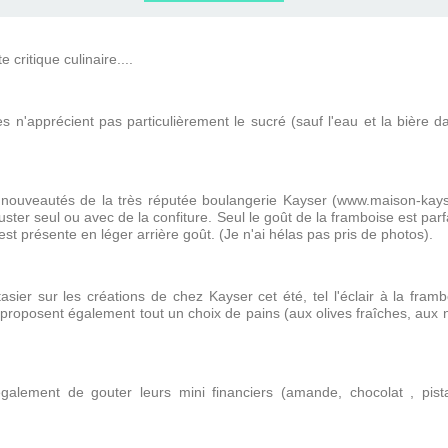
ERVIEWS ET
010-2011
OG
JARDINS DE PARIS
e critique culinaire....
ORE
 n'apprécient pas particulièrement le sucré (sauf l'eau et la bière d
 nouveautés de la très réputée boulangerie Kayser (www.maison-kayse
ter seul ou avec de la confiture. Seul le goût de la framboise est pa
 présente en léger arrière goût. (Je n'ai hélas pas pris de photos).
asier sur les créations de chez Kayser cet été, tel l'éclair à la fram
l proposent également tout un choix de pains (aux olives fraîches, aux noi
galement de gouter leurs mini financiers (amande, chocolat , pis