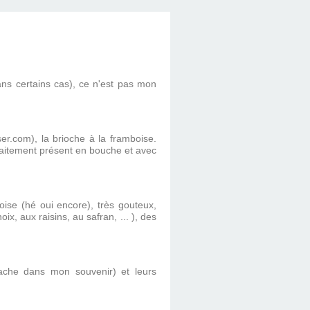
ans certains cas), ce n'est pas mon
r.com), la brioche à la framboise.
rfaitement présent en bouche et avec
boise (hé oui encore), très gouteux,
x, aux raisins, au safran, ... ), des
tache dans mon souvenir) et leurs