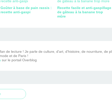
Goûter à base de pain rassis :
Recette facile et anti-gaspillage
recette anti-gaspi
de gâteau à la banane trop
mûre
n de lecture ! Je parle de culture, d'art, d'histoire, de nourriture, de p
mode et de Paris !
a
sur le portail Overblog
e