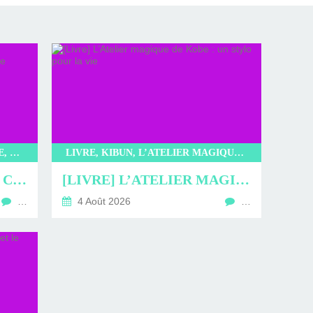
LIVRE, LITTÉRATURE JAPONAISE, LITTÉRATURE, KIBUN, L’INCROYABLE CAFÉ NEKOMIMI, SAKI MURAYAMA
LIVRE, KIBUN, L’ATELIER MAGIQUE DE KOBE, KYOKO HASUMI, LITTÉRATURE JAPONAISE, LITTÉRATURE, ROMAN
[LIVRE] L’INCROYABLE CAFÉ NEKOMIMI : PROMENADE EN CHARTMANTE COMPAGNIE
[LIVRE] L’ATELIER MAGIQUE DE KOBE : UN STYLO POUR LA VIE
…
4 Août 2026
…