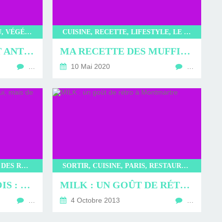
CUISINE, RECETTE, GÂTEAU, VÉGÉTARIEN
CUISINE, RECETTE, LIFESTYLE, LE COIN DES FIFILLES
RECETTE FACILE ET ANTI-GASPILLAGE DE GÂTEAU À LA BANANE TROP MÛRE
MA RECETTE DES MUFFINS AU BUTTERNUT ET AUX PÉPITES DE CHOCOLAT
…
10 Mai 2020
…
CUISINE, SORTIR, GALETTE DES ROIS, RESTAURANT, MANGER
SORTIR, CUISINE, PARIS, RESTAURANT, MANGER
LA GALETTE DES ROIS : UNE FÈVE OUI, MAIS DE CACAO
MILK : UN GOÛT DE RÉTRO À MONTMARTRE
…
4 Octobre 2013
…