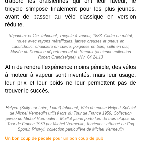
d'abord les draisiennes qui ont leur faveur, le
tricycle s'impose finalement pour les plus jeunes,
avant de passer au vélo classique en version
réduite.
Trépadoux et Cie, fabricant, Tricycle à vapeur, 1883, Cadre en métal,
roues avec rayons métalliques, jantes creuses et pneus en
caoutchouc, chaudière en cuivre, poignées en bois, selle en cuir,
Musée du Domaine départemental de Sceaux (ancienne collection
Robert Grandseigne), INV. 64.24.13
Afin de rendre l’expérience moins pénible, des vélos
à moteur à vapeur sont inventés, mais leur usage,
leur prix et leur poids ne leur permettent pas de
trouver le succès.
Helyett (Sully-sur-Loire, Loiret) fabricant, Vélo de couse Helyett Spécial
de Michel Vermeulin utilisé lors du Tour de France 1959, Collection
privée de Michel Vermeulin :: Maillot jaune porté lors de trois étapes du
Tour de France 1959 par Michel Vermeulin, fabricant : attribué au Coq
Sportir, Rhovyl, collection particulière de Michel Vermeulin
Un bon coup de pédale pour un bon coup de pub