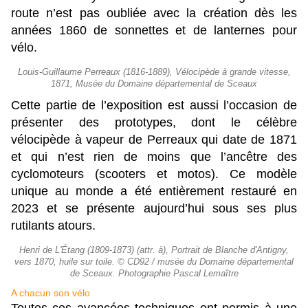
route n’est pas oubliée avec la création dès les
années 1860 de sonnettes et de lanternes pour
vélo.
Louis-Guillaume Perreaux (1816-1889), Vélocipède à grande vitesse,
1871, Musée du Domaine départemental de Sceaux
Cette partie de l’exposition est aussi l’occasion de
présenter des prototypes, dont le célèbre
vélocipède à vapeur de Perreaux qui date de 1871
et qui n’est rien de moins que l’ancêtre des
cyclomoteurs (scooters et motos). Ce modèle
unique au monde a été entièrement restauré en
2023 et se présente aujourd’hui sous ses plus
rutilants atours.
Henri de L'Étang (1809-1873) (attr. à), Portrait de Blanche d'Antigny,
vers 1870, huile sur toile. © CD92 / musée du Domaine départemental
de Sceaux. Photographie Pascal Lemaître
A chacun son vélo