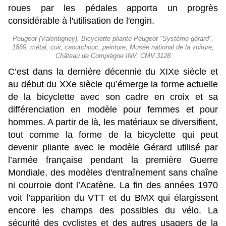
roues par les pédales apporta un progrès
considérable à l'utilisation de l'engin.
Peugeot (Valentigney), Bicyclette pliante Peugeot "Système gérard",
1869, métal, cuir, caoutchouc, peinture, Musée national de la voiture,
Château de Compiègne INV. CMV.3128
C’est dans la dernière décennie du XIXe siècle et
au début du XXe siècle qu’émerge la forme actuelle
de la bicyclette avec son cadre en croix et sa
différenciation en modèle pour femmes et pour
hommes. A partir de là, les matériaux se diversifient,
tout comme la forme de la bicyclette qui peut
devenir pliante avec le modèle Gérard utilisé par
l’armée française pendant la première Guerre
Mondiale, des modèles d'entraînement sans chaîne
ni courroie dont l’Acatène. La fin des années 1970
voit l’apparition du VTT et du BMX qui élargissent
encore les champs des possibles du vélo. La
sécurité des cyclistes et des autres usagers de la