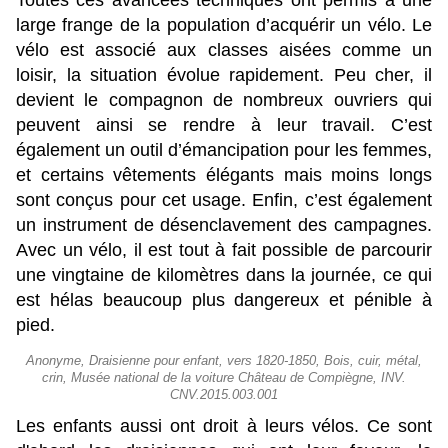
Toutes ces avancées techniques ont permis à une
large frange de la population d’acquérir un vélo. Le
vélo est associé aux classes aisées comme un
loisir, la situation évolue rapidement. Peu cher, il
devient le compagnon de nombreux ouvriers qui
peuvent ainsi se rendre à leur travail. C’est
également un outil d’émancipation pour les femmes,
et certains vêtements élégants mais moins longs
sont conçus pour cet usage. Enfin, c’est également
un instrument de désenclavement des campagnes.
Avec un vélo, il est tout à fait possible de parcourir
une vingtaine de kilomètres dans la journée, ce qui
est hélas beaucoup plus dangereux et pénible à
pied.
Anonyme, Draisienne pour enfant, vers 1820-1850, Bois, cuir, métal,
crin, Musée national de la voiture Château de Compiègne, INV.
CNV.2015.003.001
Les enfants aussi ont droit à leurs vélos. Ce sont