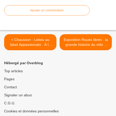
Ajouter un commentaire
< Chausson - Lekeu au
Exposition Roues libres : la
label Appassionato : À la
grande histoire du vélo à
redécouverte du
Sceaux jusqu’au 31
romantisme de la grande
décembre >
époque !
Hébergé par Overblog
Top articles
Pages
Contact
Signaler un abus
C.G.U.
Cookies et données personnelles