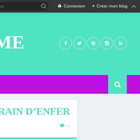
Connexion
+
Créer mon blog
UME
RAIN D’ENFER
…