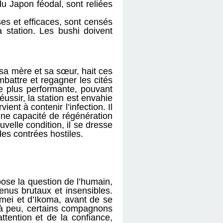
du Japon féodal, sont reliées
ses et efficaces, sont censés
 station. Les bushi doivent
sa mère et sa sœur, hait ces
ombattre et regagner les cités
me plus performante, pouvant
éussir, la station est envahie
ent à contenir l’infection. Il
une capacité de régénération
velle condition, il se dresse
des contrées hostiles.
pose la question de l’humain,
nus brutaux et insensibles.
umei et d’Ikoma, avant de se
u à peu, certains compagnons
ttention et de la confiance,