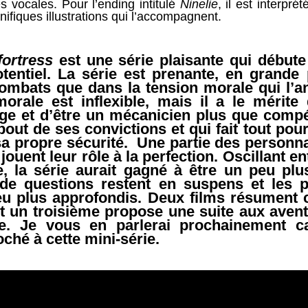
s vocales. Pour l’ending intitulé
Ninelie
, il est interpré
ifiques illustrations qui l’accompagnent.
fortress
est une série plaisante qui débute
otentiel. La série est prenante, en grande
combats que dans la tension morale qui l’a
orale est inflexible, mais il a le mérite 
 et d’être un mécanicien plus que compé
ut de ses convictions et qui fait tout pou
 propre sécurité. Une partie des personn
ouent leur rôle à la perfection. Oscillant e
e, la série aurait gagné à être un peu pl
e questions restent en suspens et les p
u plus approfondis. Deux films résument c
t un troisième propose une suite aux aven
te. Je vous en parlerai prochainement c
roché à cette mini-série.