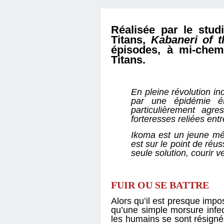
D'ÉDITION, LES INT
MUSÉE D'ORSAY-2
SUR LE BL
Réalisée par le stud
PLUS ENC
Titans,
Kabaneri of t
épisodes, à mi-chem
Titans.
En pleine révolution i
par une épidémie ét
particulièrement agr
forteresses reliées ent
Ikoma est un jeune méc
est sur le point de réus
seule solution, courir v
FUIR OU SE BATTRE
Alors qu’il est presque impo
qu’une simple morsure infec
les humains se sont résignés