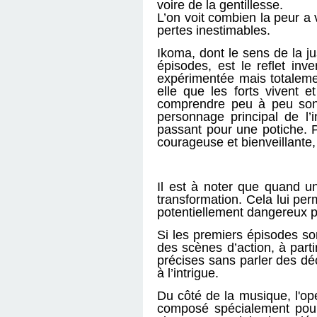
voire de la gentillesse.
L’on voit combien la peur a
pertes inestimables.
Ikoma, dont le sens de la j
épisodes, est le reflet in
expérimentée mais totaleme
elle que les forts vivent e
comprendre peu à peu son 
personnage principal de l’i
passant pour une potiche. Po
courageuse et bienveillante,
Il est à noter que quand u
transformation. Cela lui pe
potentiellement dangereux p
Si les premiers épisodes s
des scènes d’action, à parti
précises sans parler des d
à l’intrigue.
Du côté de la musique, l'o
composé spécialement pour 