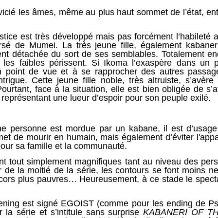
 vicié les âmes, même au plus haut sommet de l’état, ent
ustice est très développé mais pas forcément l’habileté
versé de Mumei. La très jeune fille, également kabaner
nt détachée du sort de ses semblables. Totalement endo
t les faibles périssent. Si Ikoma l’exaspère dans un p
point de vue et à se rapprocher des autres passage
ntrigue. Cette jeune fille noble, très altruiste, s’avèr
urtant, face à la situation, elle est bien obligée de s’a
 représentant une lueur d’espoir pour son peuple exilé.
ne personne est mordue par un kabane, il est d’usage 
rmet de mourir en humain, mais également d’éviter l'app
our sa famille et la communauté.
ont tout simplement magnifiques tant au niveau des pe
r de la moitié de la série, les contours se font moins ne
écors plus pauvres… Heureusement, à ce stade le specta
pening est signé EGOIST (comme pour les ending de P
la série et s’intitule sans surprise
KABANERI OF T