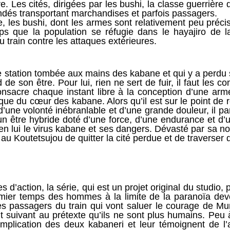
. Les cités, dirigées par les bushi, la classe guerrière 
lindés transportant marchandises et parfois passagers.
e, les bushi, dont les armes sont relativement peu préci
ps que la population se réfugie dans le hayajiro de la
u train contre les attaques extérieures.
re station tombée aux mains des kabane et qui y a perdu 
de son être. Pour lui, rien ne sert de fuir, il faut les c
consacre chaque instant libre à la conception d’une ar
ique du cœur des kabane. Alors qu’il est sur le point de r
une volonté inébranlable et d’une grande douleur, il parvi
 un être hybride doté d’une force, d’une endurance et d’
en lui le virus kabane et ses dangers. Dévasté par sa nou
au Koutetsujou de quitter la cité perdue et de traverser 
d’action, la série, qui est un projet original du studio, 
ier temps des hommes à la limite de la paranoïa deve
 des passagers du train qui vont saluer le courage de M
ant suivant au prétexte qu’ils ne sont plus humains. Pe
mplication des deux kabaneri et leur témoignent de l’a