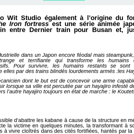
ERVIEWS ET
010-2011
OG
JARDINS DE PARIS
io Wit Studio également à l’origine du f
ORE
he Iron fortress
est une série animée japo
in entre Dernier train pour Busan et, ju
ndustrielle dans un Japon encore féodal mais steampunk,
range et terrifiante qui transforme les humains 
essifs. Pour survivre, les humains restants se son
re elles par des trains blindés lourdements armés :les Ha
anicien dont le but est de concevoir une arme capable
sir lorsque sa ville est percutée par un hayajiro infesté
ers l’autre hayajiro toujours en état de marche : le Koute
ssible d’abattre les kabane à cause de la structure en mé
te la victime en quelques minutes, la transformant à s
 à vivre cloîtrés dans des cités fortifiées, hantés par l