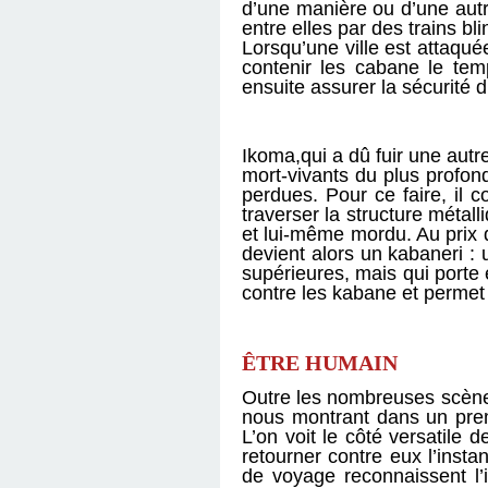
d’une manière ou d’une autre
entre elles par des trains b
Lorsqu’une ville est attaqué
contenir les cabane le tem
ensuite assurer la sécurité d
Ikoma,qui a dû fuir une aut
mort-vivants du plus profond 
perdues. Pour ce faire, il 
traverser la structure métall
et lui-même mordu. Au prix d’
devient alors un kabaneri :
supérieures, mais qui porte 
contre les kabane et permet 
ÊTRE HUMAIN
Outre les nombreuses scènes 
nous montrant dans un prem
L’on voit le côté versatile
retourner contre eux l’inst
de voyage reconnaissent l’i