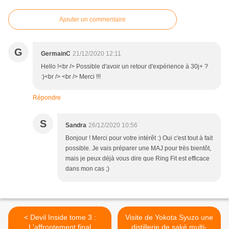
Ajouter un commentaire
G
GermainC
21/12/2020 12:11
Hello !<br /> Possible d'avoir un retour d'expérience à 30j+ ?
:)<br /> <br /> Merci !!!
Répondre
S
Sandra
26/12/2020 10:56
Bonjour ! Merci pour votre intérêt :) Oui c'est tout à fait
possible. Je vais préparer une MAJ pour très bientôt,
mais je peux déjà vous dire que Ring Fit est efficace
dans mon cas ;)
< Devil Inside tome 3 :
Visite de Yokota Syuzo une
L'affrontement final
distillerie de saké multi-