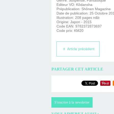
Genre: Suspense, Fantastique
Editeur VO: Kôdansha
Prépublication: Shônen Magazine
Date de publication: 25 Octobre 20
Illustration: 208 pages n&b
Origine: Japon - 2015
Code EAN: 9782372873697
Code prix: KM20
Article précédent
PARTAGER CET ARTICLE
S'inscrire à la newsletter
VOUS AIMEREZ AUSSI :