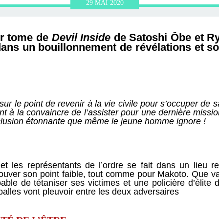
ERVIEWS ET
010-2011
OG
JARDINS DE PARIS
29
MAI
2020
ORE
er tome de
Devil Inside
de Satoshi Ôbe et R
ns un bouillonnement de révélations et so
ur le point de revenir à la vie civile pour s’occuper de sa 
nt à la convaincre de l’assister pour une dernière missio
clusion étonnante que même le jeune homme ignore !
et les représentants de l’ordre se fait dans un lieu r
uver son point faible, tout comme pour Makoto. Que va
ble de tétaniser ses victimes et une policière d’élite 
balles vont pleuvoir entre les deux adversaires