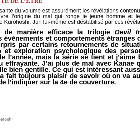
TÉ DE L’ÊTRE
essante du volume est assurément les révélations contenue
uvre l’origine du mal qui ronge le jeune homme et l
nce Kurohoshi. Jun lui-même est déstabilisé par ces révél
de manière efficace la trilogie
Devil I
les événements et comportements étranges 
rpris par certains retournements de situatio
on et exploration psychologique des pers
 l’année, mais la série se tient et j’aim
eu effrayante. J’ai plus de mal avec Kanae
lle bien gentille. Ce qui est intéressant auss
a fait toujours plaisir de savoir où on va a
e l’indiquer sur la 4e de couverture.
atoshi