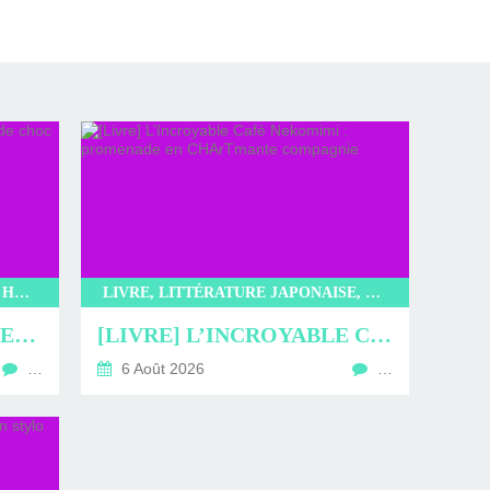
LITTÉRATURE, LIVRE, EDITIONS HAUTEVILLE, KOREA MONSTER AGENCY, BAE YERAM
LIVRE, LITTÉRATURE JAPONAISE, LITTÉRATURE, KIBUN, L’INCROYABLE CAFÉ NEKOMIMI, SAKI MURAYAMA
[LIVRE] KOREA MONSTER AGENCY : DUO DE CHOC
[LIVRE] L’INCROYABLE CAFÉ NEKOMIMI : PROMENADE EN CHARTMANTE COMPAGNIE
…
6 Août 2026
…