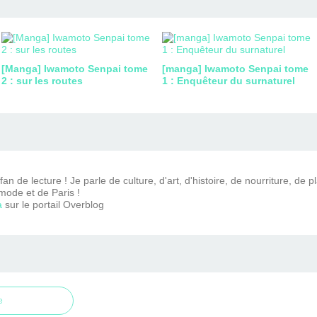
[Manga] Iwamoto Senpai tome
[manga] Iwamoto Senpai tome
2 : sur les routes
1 : Enquêteur du surnaturel
n de lecture ! Je parle de culture, d'art, d'histoire, de nourriture, de p
mode et de Paris !
a
sur le portail Overblog
e