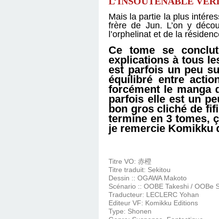
L’INSOUTENABLE VÉRI
Mais la partie la plus intér
frère de Jun. L’on y déco
l’orphelinat et de la réside
Ce tome se conclut 
explications à tous 
est parfois un peu su
équilibré entre acti
forcément le manga de
parfois elle est un p
bon gros cliché de fifi
termine en 3 tomes, ç
je remercie Komikku d
Titre VO: 赤橙
Titre traduit: Sekitou
Dessin :: OGAWA Makoto
Scénario :: OOBE Takeshi / OOBe S
Traducteur: LECLERC Yohan
Editeur VF: Komikku Editions
Type: Shonen