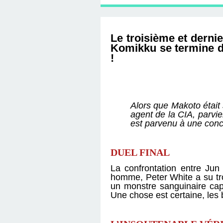
D'ÉDITION, LES INT
MUSÉE D'ORSAY-2
SUR LE BL
PLUS ENC
Le troisième et derni
Komikku se termine da
!
Alors que Makoto était s
agent de la CIA, parvie
est parvenu à une con
DUEL FINAL
La confrontation entre Jun 
homme, Peter White a su tro
un monstre sanguinaire capa
Une chose est certaine, les 