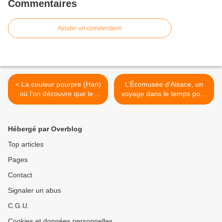
Commentaires
Ajouter un commentaire
< La couleur pourpre (Han)
L’Écomusée d'Alsace, un
où l’on découvre que les
voyage dans le temps pour
chimistes chinois avaient
petits et grands >
3000 ans d’avance !
Hébergé par Overblog
Top articles
Pages
Contact
Signaler un abus
C.G.U.
Cookies et données personnelles