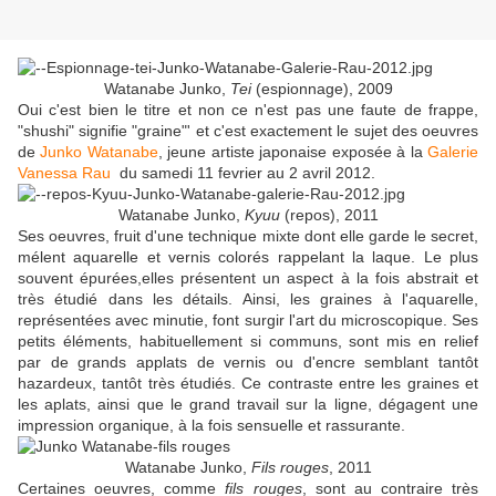
Watanabe Junko,
Tei
(espionnage), 2009
Oui c'est bien le titre et non ce n'est pas une faute de frappe,
"shushi" signifie "graine"' et c'est exactement le sujet des oeuvres
de
Junko Watanabe
, jeune artiste japonaise exposée à la
Galerie
Vanessa Rau
du samedi 11 fevrier au 2 avril 2012.
Watanabe Junko,
Kyuu
(repos), 2011
Ses oeuvres, fruit d'une technique mixte dont elle garde le secret,
mélent aquarelle et vernis colorés rappelant la laque. Le plus
souvent épurées,elles présentent un aspect à la fois abstrait et
très étudié dans les détails. Ainsi, les graines à l'aquarelle,
représentées avec minutie, font surgir l'art du microscopique. Ses
petits éléments, habituellement si communs, sont mis en relief
par de grands applats de vernis ou d'encre semblant tantôt
hazardeux, tantôt très étudiés. Ce contraste entre les graines et
les aplats, ainsi que le grand travail sur la ligne, dégagent une
impression organique, à la fois sensuelle et rassurante.
Watanabe Junko,
Fils rouges
, 2011
Certaines oeuvres, comme
fils rouges
, sont au contraire très