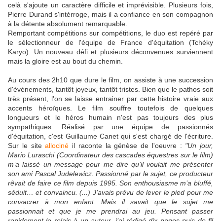
celà s'ajoute un caractère difficile et imprévisible. Plusieurs fois,
Pierre Durand s'intérroge, mais il a confiance en son compagnon
à la détente absolument remarquable.
Remportant compétitions sur compétitions, le duo est repéré par
le sélectionneur de l'équipe de France d'équitation (Tchéky
Karyo). Un nouveau défi et plusieurs déconvenues surviennent
mais la gloire est au bout du chemin.
Au cours des 2h10 que dure le film, on assiste à une succession
d'évènements, tantôt joyeux, tantôt tristes. Bien que le pathos soit
très présent, l'on se laisse entrainer par cette histoire vraie aux
accents héroïques. Le film souffre toutefois de quelques
longueurs et le héros humain n'est pas toujours des plus
sympathiques. Réalisé par une équipe de passionnés
d'équitation, c'est Guillaume Canet qui s'est chargé de l'écriture.
Sur le site
allociné
il raconte la génèse de l'oeuvre :
"Un jour,
Mario Luraschi (Coordinateur des cascades équestres sur le film)
m’a laissé un message pour me dire qu’il voulait me présenter
son ami Pascal Judelewicz. Passionné par le sujet, ce producteur
rêvait de faire ce film depuis 1995. Son enthousiasme m’a bluffé,
séduit… et convaincu. (...) J’avais prévu de lever le pied pour me
consacrer à mon enfant. Mais il savait que le sujet me
passionnait et que je me prendrai au jeu. Pensant passer
rapidement le relais à un auteur, j’ai rédigé dix pages puis de fil