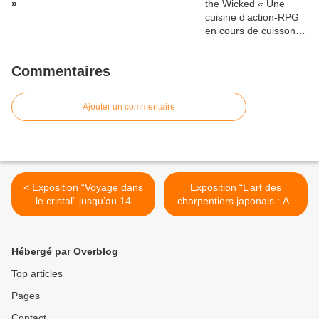
»
Commentaires
Ajouter un commentaire
< Exposition “Voyage dans
Exposition “L’art des
le cristal” jusqu’au 14
charpentiers japonais : Au
janvier 2024 au Musée de
cœur de l’architecture en
Cluny
bois traditionnelle” à
découvrir à la Maison de la
Hébergé par Overblog
Culture du Japon à Paris
jusqu’au 10 février >
Top articles
Pages
Contact