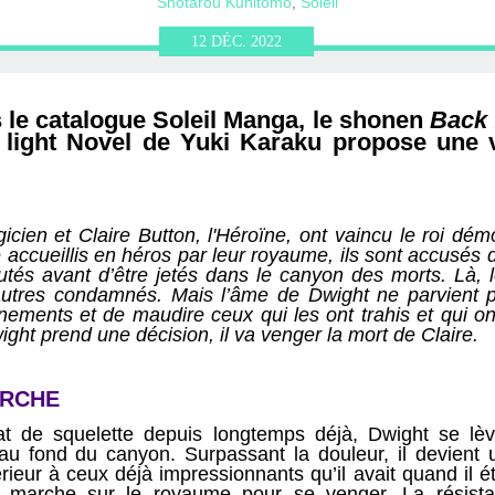
ERVIEWS ET
010-2011
OG
JARDINS DE PARIS
Shotarou Kunitomo
,
Soleil
12
DÉC.
2022
ORE
 le catalogue Soleil Manga, le shonen
Back 
light Novel de Yuki Karaku propose une 
cien et Claire Button, l'Héroïne, ont vaincu le roi dém
e accueillis en héros par leur royaume, ils sont accusés d
tés avant d’être jetés dans le canyon des morts. Là, l
autres condamnés. Mais l’âme de Dwight ne parvient pa
nements et de maudire ceux qui les ont trahis et qui o
ght prend une décision, il va venger la mort de Claire.
ARCHE
état de squelette depuis longtemps déjà, Dwight se lève
u fond du canyon. Surpassant la douleur, il devient un
eur à ceux déjà impressionnants qu’il avait quand il ét
t marche sur le royaume pour se venger. La résista