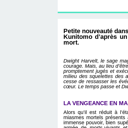
D'ÉDITION, LES INT
MUSÉE D'ORSAY-2
SUR LE BL
PLUS ENC
Petite nouveauté dans
Kunitomo d’après un 
mort.
Dwight Harvelt, le sage magi
courage. Mais, au lieu d’êtr
promptement jugés et exécu
milieu des squelettes des 
cesse de ressasser les évé
cœur. Le temps passe et Dwi
LA VENGEANCE EN M
Alors qu’il est réduit à l’
miasmes mortels présents a
immense pouvoir, bien supéri
armée de morts-vivants e