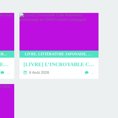
LITTÉRATURE, LIVRE, EDITIONS HAUTEVILLE, KOREA MONSTER AGENCY, BAE YERAM
LIVRE, LITTÉRATURE JAPONAISE, LITTÉRATURE, KIBUN, L’INCROYABLE CAFÉ NEKOMIMI, SAKI MURAYAMA
[LIVRE] KOREA MONSTER AGENCY : DUO DE CHOC
[LIVRE] L’INCROYABLE CAFÉ NEKOMIMI : PROMENADE EN CHARTMANTE COMPAGNIE
…
6 Août 2026
…