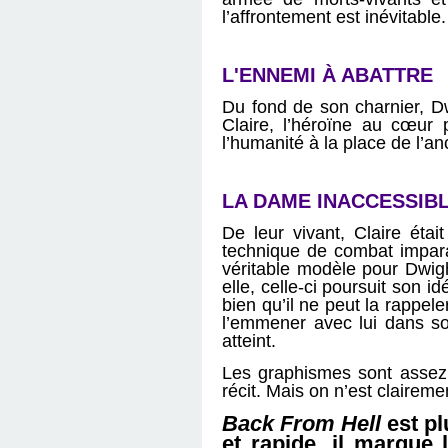
l’affrontement est inévitable
L'ENNEMI À ABATTRE
Du fond de son charnier, D
Claire, l’héroïne au cœur
l’humanité à la place de l’a
LA DAME INACCESSIB
De leur vivant, Claire ét
technique de combat imparab
véritable modèle pour Dwigh
elle, celle-ci poursuit son 
bien qu’il ne peut la rappe
l’emmener avec lui dans so
atteint.
Les graphismes sont assez li
récit. Mais on n’est clairem
Back From Hell
est pl
et rapide, il marque