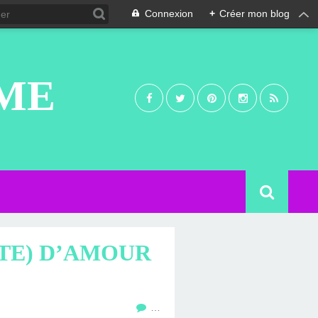
Connexion
+
Créer mon blog
UME
TTE) D’AMOUR
…