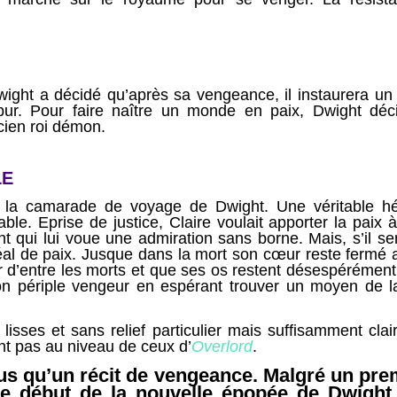
.
wight a décidé qu’après sa vengeance, il instaurera u
 pur. Pour faire naître un monde en paix, Dwight déc
ncien roi démon.
LE
ait la camarade de voyage de Dwight. Une véritable h
le. Eprise de justice, Claire voulait apporter la paix 
t qui lui voue une admiration sans borne. Mais, s’il s
idéal de paix. Jusque dans la mort son cœur reste fermé
ler d’entre les morts et que ses os restent désespérémen
n périple vengeur en espérant trouver un moyen de l
sses et sans relief particulier mais suffisamment clair
ent pas au niveau de ceux d’
Overlord
.
us qu’un récit de vengeance. Malgré un pre
 le début de la nouvelle épopée de Dwight