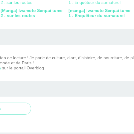
[Manga] Iwamoto Senpai tome
[manga] Iwamoto Senpai tome
2 : sur les routes
1 : Enquêteur du surnaturel
n de lecture ! Je parle de culture, d'art, d'histoire, de nourriture, de p
mode et de Paris !
a
sur le portail Overblog
e