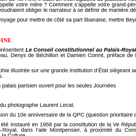
ppelle votre mère ? Comment s’appelle votre grand-p
udraient obliger le narrateur à se définir de manière déf
e voyage pour mettre de côté sa part libanaise, mettre B
OINE
 présentent
Le Conseil constitutionnel au Palais-Roya
eau, Denys de Béchillon et Damien Connil, préface de L
illustrée sur une grande institution d’État siégeant a
s.
palais parisien ouvert pour les seules Journées
u photographe Laurent Lecat.
 du 10e anniversaire de la QPC (question prioritaire de
 été instauré en 1958 par la constitution de la Ve Républ
-Royal, dans l’aile Montpensier, à proximité du Con
 la Culture.