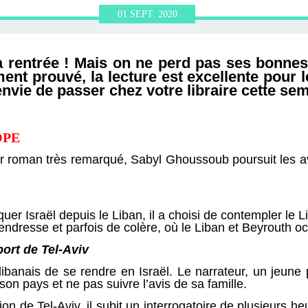
ERVIEWS ET
010-2011
OG
JARDINS DE PARIS
01
SEPT.
2020
ORE
a rentrée ! Mais on ne perd pas ses bonnes
ment prouvé, la lecture est excellente pour 
nvie de passer chez votre libraire cette se
OPE
er roman très remarqué, Sabyl Ghoussoub poursuit les a
uquer Israël depuis le Liban, il a choisi de contempler le L
tendresse et parfois de colère, où le Liban et Beyrouth o
ort de Tel-Aviv
libanais de se rendre en Israël. Le narrateur, un jeune
 son pays et ne pas suivre l’avis de sa famille.
on de Tel-Aviv, il subit un interrogatoire de plusieurs h