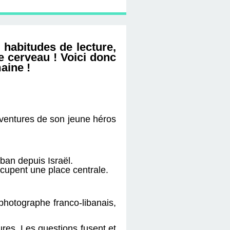
 habitudes de lecture,
le cerveau ! Voici donc
maine !
ventures de son jeune héros
iban depuis Israël.
ccupent une place centrale.
 photographe franco-libanais,
eures. Les questions fusent et