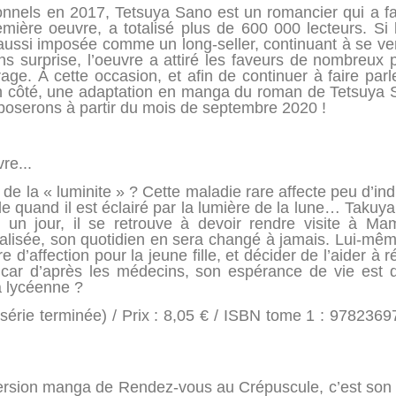
onnels en 2017, Tetsuya Sano est un romancier qui a fa
ière oeuvre, a totalisé plus de 600 000 lecteurs. Si 
 aussi imposée comme un long-seller, continuant à se v
ns surprise, l’oeuvre a attiré les faveurs de nombreux p
ge. À cette occasion, et afin de continuer à faire pa
n côté, une adaptation en manga du roman de Tetsuya S
poserons à partir du mois de septembre 2020 !
vre...
e la « luminite » ? Cette maladie rare affecte peu d’ind
lle quand il est éclairé par la lumière de la lune… Takuya
n jour, il se retrouve à devoir rendre visite à M
lisée, son quotidien en sera changé à jamais. Lui-même
 d’affection pour la jeune fille, et décider de l’aider à 
, car d’après les médecins, son espérance de vie es
a lycéenne ?
érie terminée) / Prix : 8,05 € / ISBN tome 1 : 978236
version manga de Rendez-vous au Crépuscule, c’est son