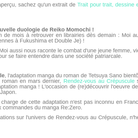
aperçu, sachez qu'un extrait de
Trait pour trait, dessine e
ouvelle duologie de Reiko Momochi !
n de mois à retrouver en librairies dès demain : Moi au
ennes à Fukushima et Double Je) !
, Moi aussi nous raconte le combat d'une jeune femme, v
our se faire entendre dans une société patriarcale.
le
, l'adaptation manga du roman de Tetsuya Sano bientôt 
n roman en mars dernier,
Rendez-vous au Crépuscule
s
tation manga ! L'occasion de (re)découvrir l'oeuvre de
 Japon.
harge de cette adaptation n'est pas inconnu en France
aux commandes du manga Re:Zero.
mations sur l'univers de Rendez-vous au Crépuscule, n'h