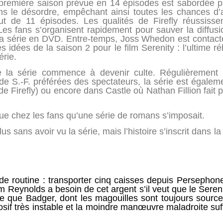
La première saison prévue en 14 épisodes est sabordée 
ns le désordre, empêchant ainsi toutes les chances d’
ut de 11 épisodes. Les qualités de Firefly réussisse
 Les fans s’organisent rapidement pour sauver la diffusi
la série en DVD. Entre-temps, Joss Whedon est contacté
es idées de la saison 2 pour le film Serenity : l’ultime re
érie.
e la série commence à devenir culte. Régulièrement
e S.-F. préférées des spectateurs, la série est égale
 Firefly) ou encore dans Castle où Nathan Fillion fait plu
nque chez les fans qu’une série de romans s’imposait.
s sans avoir vu la série, mais l’histoire s’inscrit dans la
de routine : transporter cinq caisses depuis Persephone
 Reynolds a besoin de cet argent s’il veut que le Sereni
tre que Badger, dont les magouilles sont toujours source
if très instable et la moindre manœuvre maladroite suffir