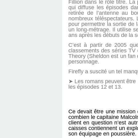
Fillion dans le rôle titre. 
qui diffuse les épisodes da
retirée de l’antenne au bo
nombreux téléspectateurs.
pour permettre la sortie de 
un long-métrage. Il utilise s
ans après les débuts de la s
C’est à partir de 2005 qu
classements des séries TV d
Theory (Sheldon est un fan de
personnage.
Firefly a suscité un tel ma
➤ Les romans peuvent être lu
les épisodes 12 et 13.
Ce devait être une mission 
combien le capitaine Malcolm
client en question n’est au
caisses contiennent un explos
son équipage en poussière.