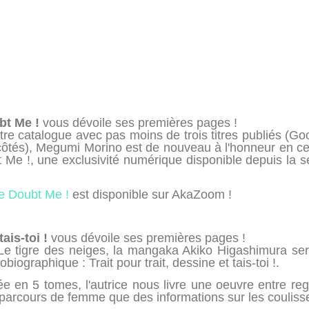
bt Me !
vous dévoile ses premières pages !
re catalogue avec pas moins de trois titres publiés (Goo
ôtés), Megumi Morino est de nouveau à l'honneur en cett
t Me !, une exclusivité numérique disponible depuis la 
de Doubt Me !
est disponible sur AkaZoom !
tais-toi !
vous dévoile ses premières pages !
 Le tigre des neiges, la mangaka Akiko Higashimura sera
ographique : Trait pour trait, dessine et tais-toi !.
née en 5 tomes, l'autrice nous livre une oeuvre entre re
n parcours de femme que des informations sur les couli