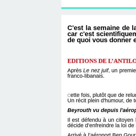
D'ÉDITION, LES INT
MUSÉE D'ORSAY-2
SUR LE BL
PLUS ENC
C'est la semaine de l
car c'est scientifique
de quoi vous donner e
EDITIONS DE L’ANTIL
Après
Le nez juif
, un premi
franco-libanais.
ette fois, plutôt que de rel
C
Un récit plein d'humour, de 
Beyrouth vu depuis l'aérop
Il est défendu à un citoyen 
décide d’enfreindre la loi de
Arrivé à l’aéroport Ben Gouri