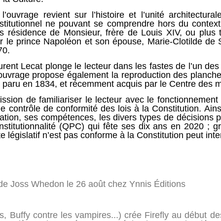
’ouvrage revient sur l’histoire et l’unité architectural
stitutionnel ne pouvant se comprendre hors du contexte
s résidence de Monsieur, frère de Louis XIV, ou plus t
par le prince Napoléon et son épouse, Marie-Clotilde de
70.
rent Lecat plonge le lecteur dans les fastes de l’un de
L’ouvrage propose également la reproduction des planches
) paru en 1834, et récemment acquis par le Centre des
sion de familiariser le lecteur avec le fonctionnement 
 contrôle de conformité des lois à la Constitution. Ains
sation, ses compétences, les divers types de décisions
onstitutionnalité (QPC) qui fête ses dix ans en 2020 ; gr
e législatif n’est pas conforme à la Constitution peut inte
e de Joss Whedon le 26 août chez Ynnis Éditions
Buffy contre les vampires...) crée Firefly au début 