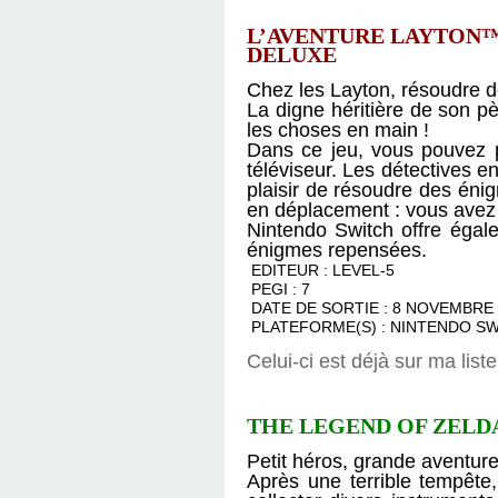
L’AVENTURE LAYTON™:
DELUXE
Chez les Layton, résoudre de
La digne héritière de son pè
les choses en main !
Dans ce jeu, vous pouvez pr
téléviseur. Les détectives e
plaisir de résoudre des énig
en déplacement : vous avez
Nintendo Switch offre égal
énigmes repensées.
EDITEUR : LEVEL-5
PEGI : 7
DATE DE SORTIE : 8 NOVEMBRE 
PLATEFORME(S) : NINTENDO S
Celui-ci est déjà sur ma list
THE LEGEND OF ZELDA
Petit héros, grande aventure
Après une terrible tempête,