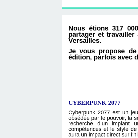
D'ÉDITION, LES INT
MUSÉE D'ORSAY-2
SUR LE BL
PLUS ENC
Nous étions 317 000
partager et travaille
Versailles.
Je vous propose de 
édition, parfois avec
CYBERPUNK 2077
Cyberpunk 2077 est un jeu
obsédée par le pouvoir, la s
recherche d’un implant un
compétences et le style de
aura un impact direct sur l’h