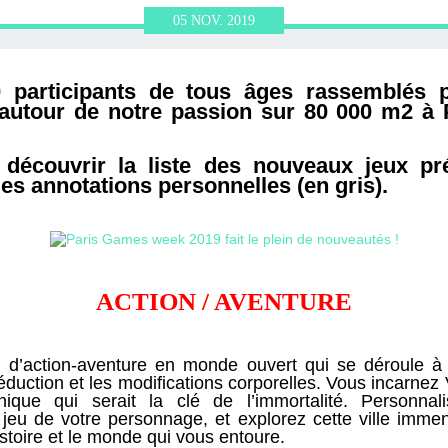
ERVIEWS ET
010-2011
OG
JARDINS DE PARIS
05
NOV.
2019
ORE
 participants de tous âges rassemblés po
r autour de notre passion sur 80 000 m2 à
découvrir la liste des nouveaux jeux pré
 des
annotations
personnelles (en gris).
ACTION / AVENTURE
 d’action-aventure en monde ouvert qui se déroule à 
éduction et les modifications corporelles. Vous incarnez V
ique qui serait la clé de l’immortalité. Personnalis
 jeu de votre personnage, et explorez cette ville imm
istoire et le monde qui vous entoure.