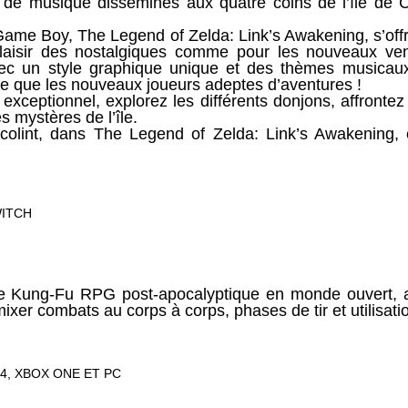
s de musique disséminés aux quatre coins de l’île de Co
Game Boy, The Legend of Zelda: Link’s Awakening, s’off
laisir des nostalgiques comme pour les nouveaux ven
avec un style graphique unique et des thèmes musicaux
rie que les nouveaux joueurs adeptes d’aventures !
ceptionnel, explorez les différents donjons, affronte
es mystères de l’île.
ocolint, dans The Legend of Zelda: Link’s Awakening,
WITCH
 Kung-Fu RPG post-apocalyptique en monde ouvert, 
xer combats au corps à corps, phases de tir et utilisat
4, XBOX ONE ET PC