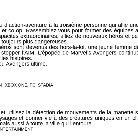
u d’action-aventure à la troisième personne qui allie un
 et co-op. Rassemblez-vous pour former des équipes al
pacités extraordinaires, alliez de nouveaux héros et pe
 toujours plus dangereuses.
héros sont devenus des hors-la-loi, une jeune femme
stopper l’AIM. L’épopée de Marvel’s Avengers continue
les histoires.
eu Avengers ultime.
4, XBOX ONE, PC, STADIA
a et utilisez la détection de mouvements de la manett
ysages et donner vie à des créatures uniques en un cl
ais aussi à toute la ville qui l’entoure.
ENTERTAINMENT