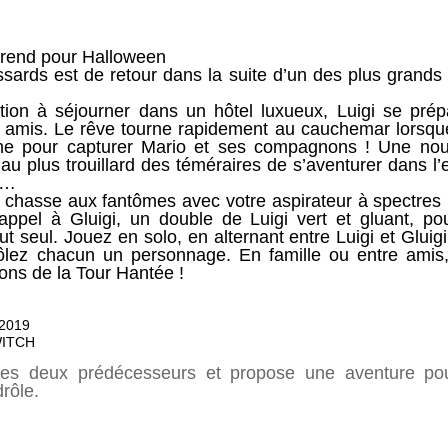
prend pour Halloween
sards est de retour dans la suite d’un des plus grand
ation à séjourner dans un hôtel luxueux, Luigi se pr
s amis. Le rêve tourne rapidement au cauchemar lorsqu
ème pour capturer Mario et ses compagnons ! Une nouve
 au plus trouillard des téméraires de s’aventurer dans l’
e…
a chasse aux fantômes avec votre aspirateur à spectres :
 appel à Gluigi, un double de Luigi vert et gluant, po
t seul. Jouez en solo, en alternant entre Luigi et Glui
ôlez chacun un personnage. En famille ou entre amis,
ons de la Tour Hantée !
2019
WITCH
es deux prédécesseurs et propose une aventure pour
drôle.