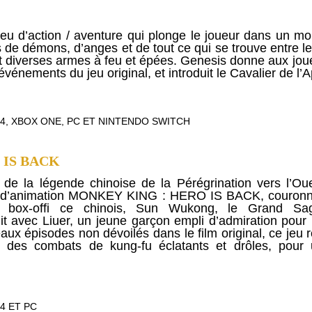
eu d’action / aventure qui plonge le joueur dans un mo
de démons, d’anges et de tout ce qui se trouve entre le
isant diverses armes à feu et épées. Genesis donne aux j
énements du jeu original, et introduit le Cavalier de l’A
4, XBOX ONE, PC ET NINTENDO SWITCH
 IS BACK
 de la légende chinoise de la Pérégrination vers l’
 lm d’animation MONKEY KING : HERO IS BACK, couronné
 box-offi ce chinois, Sun Wukong, le Grand Sag
 avec Liuer, un jeune garçon empli d’admiration pour 
x épisodes non dévoilés dans le film original, ce jeu r
et des combats de kung-fu éclatants et drôles, pour 
4 ET PC