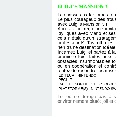
LUIGI’S MANSION 3
La chasse aux fantômes re
Le plus courageux des frous
avec Luigi’s Mansion 3 !
Après avoir reçu une invit
idylliques avec Mario et se
cela n’était qu’un stratag
professeur K. Tastroff, c’est
rien d’une destination idéal
Incarnez Luigi et partez à l
première fois, faites aussi
obstacles insurmontables tou
ou en coopération et contr
tentez de résoudre les missi
EDITEUR : NINTENDO
PEGI : 7
DATE DE SORTIE : 31 OCTOBRE 
PLATEFORME(S) : NINTENDO S
Le jeu ne déroge pas à s
environnement plutôt joli et 