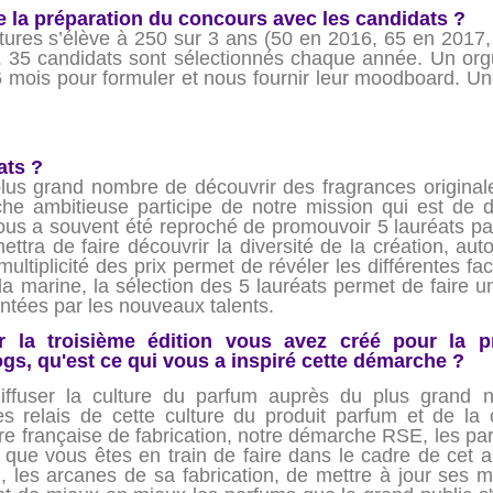
 la préparation du concours avec les candidats ?
ures s’élève à 250 sur 3 ans (50 en 2016, 65 en 2017, 
x. 35 candidats sont sélectionnés chaque année. Un org
t 6 mois pour formuler et nous fournir leur moodboard. Un
ats ?
lus grand nombre de découvrir des fragrances original
he ambitieuse participe de notre mission qui est de di
nous a souvent été reproché de promouvoir 5 lauréats pa
ttra de faire découvrir la diversité de la création, aut
 multiplicité des prix permet de révéler les différentes f
 la marine, la sélection des 5 lauréats permet de faire un
ntées par les nouveaux talents.
 la troisième édition vous avez créé pour la p
gs, qu'est ce qui vous a inspiré cette démarche ?
ffuser la culture du parfum auprès du plus grand 
es relais de cette culture du produit parfum et de la
ière française de fabrication, notre démarche RSE, les p
 que vous êtes en train de faire dans le cadre de cet ar
, les arcanes de sa fabrication, de mettre à jour ses my