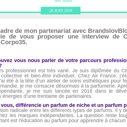
ERVIEWS ET
010-2011
OG
JARDINS DE PARIS
des fifilles
26
JUIN
2019
ORE
 cadre de mon partenariat avec BrandslovBl
vie de vous proposer une interview de C
e Corpo35.
uvez vous nous parler de votre parcours professio
 ?
 professionnel est très varié. Je suis diplômée du CE
collective et bien-être individuel. Chez Air France, j’
 j’ai été à la tête d’un atelier de soins esthétiques pour
andie, je me consacre désormais à la parfumerie. Aprè
épendante, je me suis lancée en 2016 dans le dév
 énergies d’une trentaine de partenaires.
 vous, différencie un parfum de niche et un parfum p
tion radicale entre les différents types de parfums. Il y d
 les marques indépendantes. La question reste toujour
ortant est l'éducation au parfum pour apprendre à chacun à