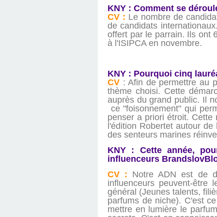
KNY : Comment se déroule
CV :
Le nombre de candidat
de candidats internationau
offert par le parrain. Ils on
à l'ISIPCA en novembre.
KNY : Pourquoi cinq lauré
CV
: Afin de permettre au p
thème choisi. Cette démarc
auprès du grand public. Il 
ce "foisonnement" qui perme
penser a priori étroit. Cette
l'édition Robertet autour de
des senteurs marines réinve
KNY : Cette année, pour
influenceurs BrandslovBlo
CV :
Notre ADN est de di
influenceurs peuvent-être l
général (Jeunes talents, fil
parfums de niche). C'est ce
mettre en lumière le parfum