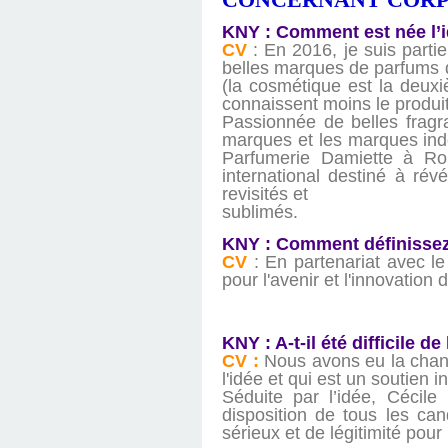
KNY : Comment est née l’
CV
: En 2016, je suis parti
belles marques de parfums d
(la cosmétique est la deuxi
connaissent moins le produit 
Passionnée de belles fragra
marques et les marques indép
Parfumerie Damiette à Ro
international destiné à ré
revisités et
sublimés.
KNY : Comment définisse
CV
: En partenariat avec le
pour l'avenir et l'innovation
KNY : A-t-il été difficile 
CV :
Nous avons eu la chanc
l'idée et qui est un soutien i
Séduite par l’idée, Cécil
disposition de tous les can
sérieux et de légitimité pou