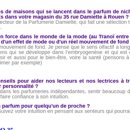
lus de maisons qui se lancent dans le parfum de ni
ts dans votre magasin du 35 rue Damiette à Rouen 
recteur de la Parfumerie Damiette, qui fait une sélection
t.
n force dans le monde de la mode (au Tranoï entre a
e d'un effet de mode ou d'un réel mouvement de fond
ouvement de fond. Je pense que le sens olfactif a long
sens qui se développe dans l’embryogenèse et qui est
isir et aussi pour le bien-être, voire la santé (pensons à
eimer par exemple)
seils pour aider nos lecteurs et nos lectrices à t
r personnalité ?
er dans les parfumeries indépendantes, sentir beaucoup 
 faire confiance à son intuition.
 parfum pour quelqu'un de proche ?
ez votre intuition en pensant aux senteurs qui pourraien
O 35