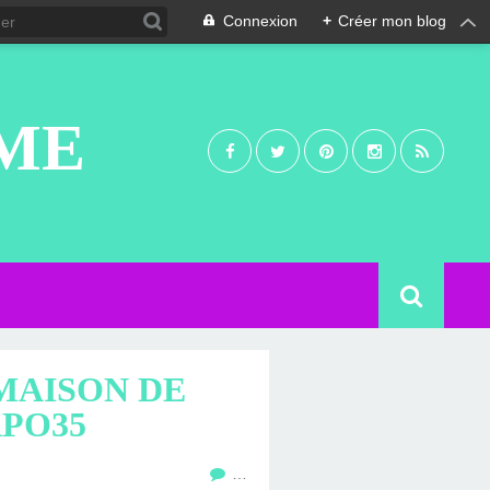
Connexion
+
Créer mon blog
UME
 MAISON DE
PO35
…