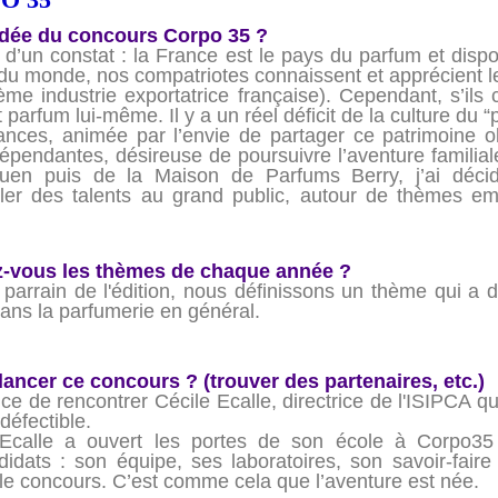
idée du concours Corpo 35 ?
e d’un constat : la France est le pays du parfum et dis
u monde, nos compatriotes connaissent et apprécient les
ème industrie exportatrice française). Cependant, s’ils 
parfum lui-même. Il y a un réel déficit de la culture du 
nces, animée par l’envie de partager ce patrimoine ol
endantes, désireuse de poursuivre l’aventure familiale 
uen puis de la Maison de Parfums Berry, j’ai décid
véler des talents au grand public, autour de thèmes e
z-vous les thèmes de chaque année ?
 parrain de l'édition, nous définissons un thème qui a 
 dans la parfumerie en général.
de lancer ce concours ? (trouver des partenaires, etc.)
e de rencontrer Cécile Ecalle, directrice de l'ISIPCA 
ndéfectible.
e Ecalle a ouvert les portes de son école à Corpo
didats : son équipe, ses laboratoires, son savoir-fai
r le concours. C’est comme cela que l’aventure est née.