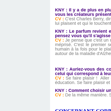
KNY : Il y a de plus en p
vous les créateurs présen
CV :
C'est Charles Berry, di
lui plaisent et qui le touchen
KNY : Le parfum revient e
pensez vous qu'il s'agiss
CV :
Je pense que c'est un m
méprisé. C'est le premier 
humain à la fois pour le pla
autour de la maladie d'Alzh
KNY : Auriez-vous des con
celui qui correspond à leu
CV :
Se faire plaisir ! All
éducation. Se faire plaisir et
KNY : Comment choisir un
CV :
De la même manière. Suiv
CONCERNANT CORP