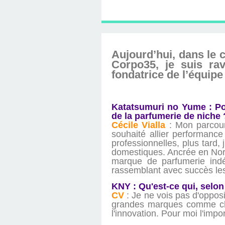
D'ÉDITION, LES INT
MUSÉE D'ORSAY-2
SUR LE BL
PLUS ENC
Aujourd’hui, dans le
Corpo35, je suis ra
fondatrice de l’équip
Katatsumuri no Yume : Po
de la parfumerie de niche
Cécile Vialla
: Mon parcours
souhaité allier performance 
professionnelles, plus tard,
domestiques. Ancrée en Norm
marque de parfumerie ind
rassemblant avec succès les
KNY : Qu'est-ce qui, selon
CV
: Je ne vois pas d'opposi
grandes marques comme chez
l'innovation. Pour moi l'imp