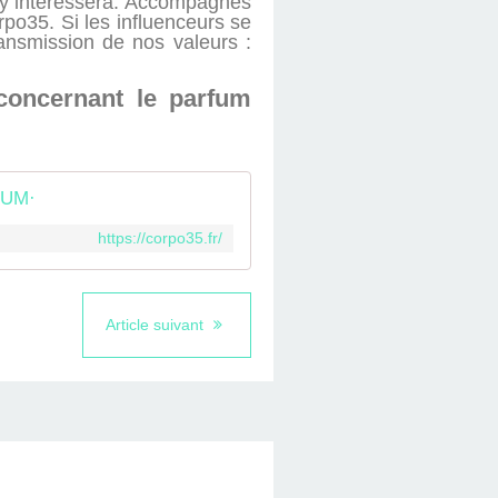
s'y intéressera. Accompagnés
rpo35. Si les influenceurs se
ansmission de nos valeurs :
 concernant le parfum
FUM·
https://corpo35.fr/
Article suivant