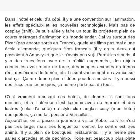
Dans l'hôtel et celui d'à côté, il y a une convention sur l'animation,
les effets spéciaux et les nouvelles technologies. Mais pas de
cosplay (sniff). Je suis allée y faire un tour, ils projettent plein de
courts métrages d'animation du monde entier. J'ai vu surtout des
Pixar (pas encore sortis en France), quelques films pas mal d'une
école allemande, quelques films français (il y en a deux qui
passaient à Annecy et que je n'avais pas vu). Parmi les stands, il
y a des trucs fous avec de la réalité augmentée, des objets
connectés avec retour de force, des images animées en temps
réel, des écrans de fumée, etc. Ils sont vachement en avance sur
tout ça. Ça me donne plein d'idées pour les musées. Il y a aussi
des trucs trop techniques, ça ne me parle pas du tout...
C'est vraiment amusant ces hôtels, de dehors ils sont tous
moches, et à l'intérieur c'est luxueux avec du marbre et des
lustres (celui d'à côté) ou style club anglais cosy (mon hôtel)
quelquefois, ça me fait penser à Versailles...
Aujourd'hui, on a passé la journée à visiter Kobe. La ville n'est
pas très large, mais très longue par contre. Le centre est très
animé. Il y a plein de boutiques, restaurants. Il y a même des
salles d'arcades et de pachinko. Kobe est beaucoup plus plate