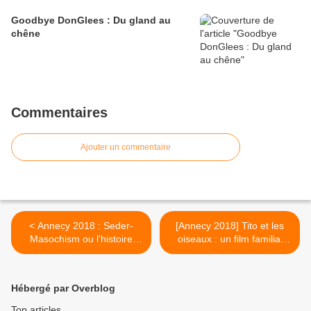
Goodbye DonGlees : Du gland au
chêne
Commentaires
Ajouter un commentaire
< Annecy 2018 : Seder-
[Annecy 2018] Tito et les
Masochism ou l'histoire
oiseaux : un film familial
religieuse revisitée avec
mitigé >
humour et une pointe de
féminisme par Nina Paley
Hébergé par Overblog
Top articles