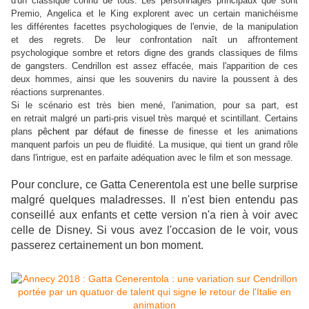
d'un classique connu de tous. Les personnages principaux que sont
Premio, Angelica et le King explorent avec un certain manichéisme
les différentes facettes psychologiques de l'envie, de la manipulation
et des regrets. De leur confrontation naît un affrontement
psychologique sombre et retors digne des grands classiques de films
de gangsters. Cendrillon est assez effacée, mais l'apparition de ces
deux hommes, ainsi que les souvenirs du navire la poussent à des
réactions surprenantes.
Si le scénario est très bien mené, l'animation, pour sa part, est
en
retrait malgré un parti-pris visuel très marqué et scintillant.
Certains
plans
pêchent par défaut de finesse
de finesse et les animations
manquent
parfois un peu de fluidité. La musique, qui tient un grand rôle
dans
l'intrigue, est en parfaite adéquation avec le film et son message.
Pour conclure, ce Gatta Cenerentola est une belle surprise
malgré
quelques maladresses. Il n'est bien entendu pas
conseillé aux enfants et cette version n'a rien à voir avec
celle de Disney. Si vous avez l'occasion de le voir, vous
passerez certainement un bon moment.