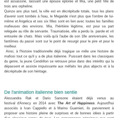
est assassiné, laissant une
épouse éplorée et Mia, une petit fille de
trois ans orpheline.
Quinze ans plus tard, la ville est en décrépitude totale, tous les plans
d'avenir sont tombés à l'eau, le Megaride n'est plus que l'ombre
de lui-
même et Angelica et ses six filles sont en lien avec toutes les
familles
mafieuses des environs. Mia, l'héritière légitime, est pour sa part
reléguée au rôle de servante. Traumatisée, elle a perdu la parole et vit
entourée de chats. Mais voilà qu'à l'aube de son 18e
anniversaire, les
fantômes du passé sont sur le point de resurgir pour
le pire et pour le
meilleur.
Ainsi, à l'histoire traditionnelle déjà tragique se mêle une histoire
de
mafiosi tout ce qu'il y a de plus italienne. Puissant dans les classiques
du genre, la jeune Cendrillon se retrouve prise dans des
intérêts qui la
dépassent et assiste impuissante aux méfaits les plus
abjects et à la
décrépitude de son héritage.
De l'animation italienne bien sentie
Alessandra Rak et Dario Sansone étaient déjà venus au
festival d'Annecy en 2014 avec
The Art of Happiness
. Aujourd'hui
associés à Ivan Cappiello et à Marino Guarnieri, ils parviennent à
proposer une histoire pleine de surprises et de bonnes idées à partir