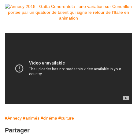
#Annecy
#animés
#cinéma
#culture
Partager