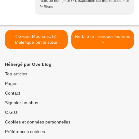
Mais de rien :) <br /> L'exposition est très réussie. <br
/> Bises
< Green Mechanic t2 :
Re Life t5 : renouer les liens
Maléfique petite sœur
>
Hébergé par Overblog
Top articles
Pages
Contact
Signaler un abus
C.G.U.
Cookies et données personnelles
Préférences cookies