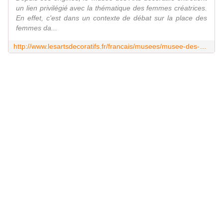
un lien privilégié avec la thématique des femmes créatrices.
En effet, c'est dans un contexte de débat sur la place des
femmes da...
http://www.lesartsdecoratifs.fr/francais/musees/musee-des-arts-decoratifs/actualites/expositions-en-cours/arts-decoratifs/travaux-de-dames/