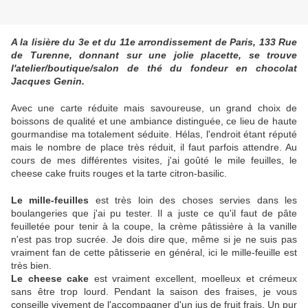
A la lisière du 3e et du 11e arrondissement de Paris, 133 Rue
de Turenne, donnant sur une jolie placette, se trouve
l'atelier/boutique/salon de thé du fondeur en chocolat
Jacques Genin.
Avec une carte réduite mais savoureuse, un grand choix de
boissons de qualité et une ambiance distinguée, ce lieu de haute
gourmandise ma totalement séduite. Hélas, l'endroit étant réputé
mais le nombre de place très réduit, il faut parfois attendre. Au
cours de mes différentes visites, j'ai goûté le mile feuilles, le
cheese cake fruits rouges et la tarte citron-basilic.
Le mille-feuilles
est très loin des choses servies dans les
boulangeries que j'ai pu tester. Il a juste ce qu'il faut de pâte
feuilletée pour tenir à la coupe, la crème pâtissière à la vanille
n'est pas trop sucrée. Je dois dire que, même si je ne suis pas
vraiment fan de cette pâtisserie en général, ici le mille-feuille est
très bien.
Le cheese cake
est vraiment excellent, moelleux et crémeux
sans être trop lourd. Pendant la saison des fraises, je vous
conseille vivement de l'accompagner d'un jus de fruit frais. Un pur