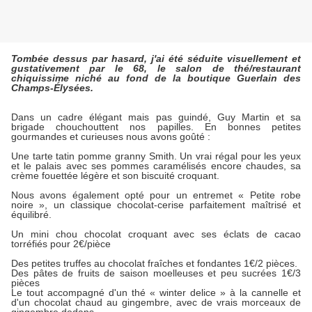
Tombée dessus par hasard, j'ai été séduite visuellement et
gustativement par le 68, le salon de thé/restaurant
chiquissime niché au fond de la boutique Guerlain des
Champs-Élysées.
Dans un cadre élégant mais pas guindé, Guy Martin et sa
brigade chouchouttent nos papilles. En bonnes petites
gourmandes et curieuses nous avons goûté :
Une tarte tatin pomme granny Smith. Un vrai régal pour les yeux
et le palais avec ses pommes caramélisés encore chaudes, sa
crème fouettée légère et son biscuité croquant.
Nous avons également opté pour un entremet « Petite robe
noire », un classique chocolat-cerise parfaitement maîtrisé et
équilibré.
Un mini chou chocolat croquant avec ses éclats de cacao
torréfiés pour 2€/pièce
Des petites truffes au chocolat fraîches et fondantes 1€/2 pièces.
Des pâtes de fruits de saison moelleuses et peu sucrées 1€/3
pièces
Le tout accompagné d'un thé « winter delice » à la cannelle et
d'un chocolat chaud au gingembre, avec de vrais morceaux de