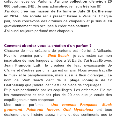
collectionneuse de Parfums. J'ai une
collection d'environ 20
000 parfums
. (NB : Je suis admirative, j'en suis très loin !!!)
J'ai donc crée ma
maison de Parfumerie July St Barthelemy
en 2014
. Ma société est à présent basée a Vallauris. Chaque
jour, nous concevons des dizaines de chapeaux et je suis aussi
quotidiennement très occupée à créer mes parfums.
J'ai aussi toujours parfumé mes chapeaux...
Comment abordez-vous la création d'un parfum ?
Chacune de mes créations de parfums est née ici, à Vallauris.
Pour le premier parfum
Shell Beach
, je suis restée sur mon
inspiration de mes longues années a St Barth. J'ai travaillé avec
Jean Francois Latti
, le créateur de l'
eau dynamisante de
Clarins
et d'autres parfums, qui est un ami. Nous avons travaillé
le musk et le pamplemousse, mais aussi la fleur d'oranger... Le
nom de
Shell Beach
vient de la
plage iconique de St
Barthelemy
que j'adore, car c'est une plage de coquillages...
Et je suis passionnée par les coquillages. Les enfants de l’île me
les ramassaient et cela fait plus de 20 ans que je couds des
coquillages sur mes chapeaux.
Mes autres parfums :
Une roseraie Française
,
Musk
gourmand
,
Patchouli forever
,
Oud Mysterieux
ont tous
également une histoire assez intime et des sentiments que je