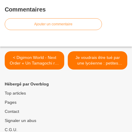
Commentaires
Ajouter un commentaire
< Digimon World - Next
Je voudrais être tué par
Order « Un Tamagochi rpg
une lycéenne : petites
sur PS4 »
chroniques d’une mort
annoncée Tome 1 >
Hébergé par Overblog
Top articles
Pages
Contact
Signaler un abus
C.G.U.