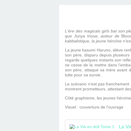
D'ÉDITION, LES INT
MUSÉE D'ORSAY-2
SUR LE BL
PLUS ENC
L'ère des magicals girls bat son pl
que Junya Inoue, auteur de
Btoo
kabbalistique, la jeune héroïne n'e
La jeune kasumi Haruno, élève renfe
son père, disparu depuis plusieurs 
regarde quelques instants son reflet
ne cesse de la mettre dans l’embar
son père, attaque sa mère avant d
lutte pour sa survie.
Le scénario n'est pas franchement o
montrent prometteurs, attestant des
Côté graphisme, les jeunes héroïnes
Visuel : couverture de l'ouvrage
La Vi