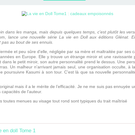
ERVIEWS ET
010-2011
OG
JARDINS DE PARIS
ORE
ein dans les manga, mais depuis quelques temps, c'est plutôt les versio
om,
lance une nouvelle série La vie en Doll aux éditions Glénat. E
st pas au bout de ses ennuis.
rmée et peu sûre d'elle, négligée par sa mère et maltraitée par ses c
années en Europe. Elle y trouve un étrange miroir et une ravissante p
 dans le petit miroir, son autre personnalité prend le dessus. Une pers
ras. Un malheur n'arrivant jamais seul, une organisation occulte, à 
e poursuivre Kasumi à son tour. C'est là que sa nouvelle personnali
riginal mais il a le mérite de l’efficacité. Je ne me suis pas ennuyée
 capacités de l'auteur.
 toutes menues au visage tout rond sont typiques du trait maîtrisé
e en doll Tome 1