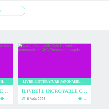
e
LITTÉRATURE, LIVRE, EDITIONS HAUTEVILLE, KOREA MONSTER AGENCY, BAE YERAM
LIVRE, LITTÉRATURE JAPONAISE, LITTÉRATURE, KIBUN, L’INCROYABLE CAFÉ NEKOMIMI, SAKI MURAYAMA
[LIVRE] KOREA MONSTER AGENCY : DUO DE CHOC
[LIVRE] L’INCROYABLE CAFÉ NEKOMIMI : PROMENADE EN CHARTMANTE COMPAGNIE
…
6 Août 2026
…