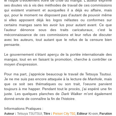
le risque d'étiolement voire de crise du manga. L'auteur exprime
ses doutes vis à vis des méthodes de travail de ces commissions
qui existent vraiment et auxquelles il a déjà eu affaire, mais
qui, pour le moment ne disposent pas d'autant de pouvoir même
si elles apposent déjà les logos néfastes ou conformes sur
certains mangas sans les avoir lus pour autant avant. Ce que
l'auteur dénonce sous des traits caricaturaux, c'est la
méconnaissance de ces commissions et leur refus de discuter
avec les auteurs, tout autant que le refus de la censure bien
pensante.
Le gouvernement s'étant aperçu de la portée internationale des
mangas, tout en en faisant la promotion, cherche à contrôler ce
moyen d'expression.
Pour ma part, j'apprécie beaucoup le travail de Tetsuya Tsutsui.
Je ne me suis pas encore attaquée à la lecture de
Manhole
, mais
que ce soit ses thématiques ou son trait, l'oeuvre parvient
toujours à me happer. Pendant tout le procès, j'ai espéré une fin
juste. Les quelques planches de
Dark Walker
m'ont également
donné envie de connaître la fin de l'histoire.
Informations Pratiques :
Auteur :
Tetsuya TSUTSUI,
Titre :
Poison City T02
,
Editeur
Ki-oon,
Parution