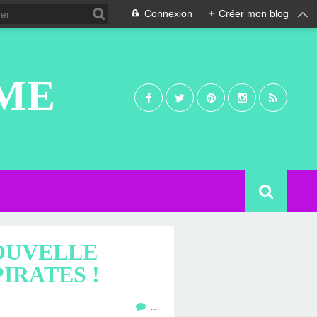
Connexion
+
Créer mon blog
UME
NOUVELLE
IRATES !
…