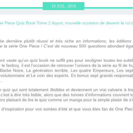
ERVIEWS ET
010-2011
OG
JARDINS DE PARIS
19
JUIL.
2016
ORE
e dernière plutôt réussi et très riche en informations, les édition
e la série
One Piece
! C’est de nouveau 500 questions abordant éga
nt vaste qu’un quiz book ne suffit pas pour souligner toutes les subt
 fanboy, il est l’occasion de retrouver l’univers de la série au fil de h
Barbe Noire, La génération terrible, Les quatre Empereurs, Les sept
olutionnaire et Le coin des experts. En bonus sept grands responsa
.
uiz qui sont totalement illisibles et deviennent un vrai calvaire à l
 c’est à dire très lisible, alors que des tonnes d’informations couvrent t
lors plaisant de lire le quiz comme un manga pour le simple plaisir de s’
inspiration pour vos soirées d’été et que vous êtes fan de One Piece