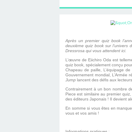
D'ÉDITION, LES INT
MUSÉE D'ORSAY-2
SUR LE BL
PLUS ENC
Après un premier quiz book l’anné
deuxième quiz book sur l’univers d
Dressrosa qui vous attendent ici.
L’œuvre de Eiichiro Oda est telleme
quiz book, spécialement conçu pour le
Chapeau de paille, L’équipage de 
Gouvernement mondial, L’Armée rév
Jump
lancent des défis aux lecteurs
Contrairement à un bon nombre de q
Piece est similaire au premier quiz,
des éditeurs Japonais ! Il devient a
En somme si vous êtes en manque d’
vous et vos amis !
Informations pratiques :