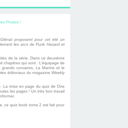
s Glénat proposent pour cet été un
lement les arcs de Punk Hasard et
ilités de la série. Dans ce deuxième
uit chapitres qui sont : L’équipage de
 grands corsaires, La Marine et le
bles éditoriaux du magazine
Weekly
ire. La mise en page du quiz de One
outes les pages ! Un très bon travail
informer.
, ce quiz book tome 2 est fait pour