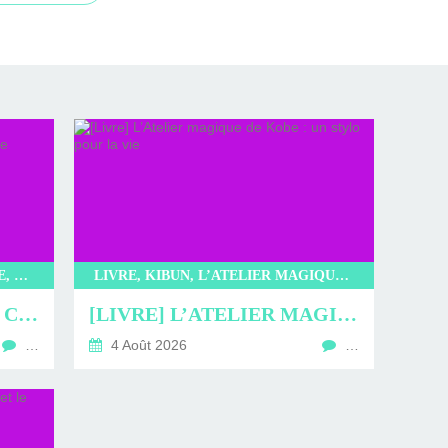
LIVRE, LITTÉRATURE JAPONAISE, LITTÉRATURE, KIBUN, L’INCROYABLE CAFÉ NEKOMIMI, SAKI MURAYAMA
LIVRE, KIBUN, L’ATELIER MAGIQUE DE KOBE, KYOKO HASUMI, LITTÉRATURE JAPONAISE, LITTÉRATURE, ROMAN
[LIVRE] L’INCROYABLE CAFÉ NEKOMIMI : PROMENADE EN CHARTMANTE COMPAGNIE
[LIVRE] L’ATELIER MAGIQUE DE KOBE : UN STYLO POUR LA VIE
…
4 Août 2026
…