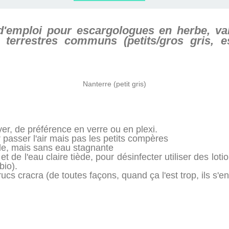
ERVIEWS ET
010-2011
OG
JARDINS DE PARIS
d'emploi pour escargologues en herbe, v
ORE
 terrestres communs (petits/gros gris, e
Nanterre (petit gris)
yer, de préférence en verre ou en plexi.
r passer l'air mais pas les petits compères
de, mais sans eau stagnante
 de l'eau claire tiède, pour désinfecter utiliser des loti
bio).
rucs cracra (de toutes façons, quand ça l'est trop, ils s