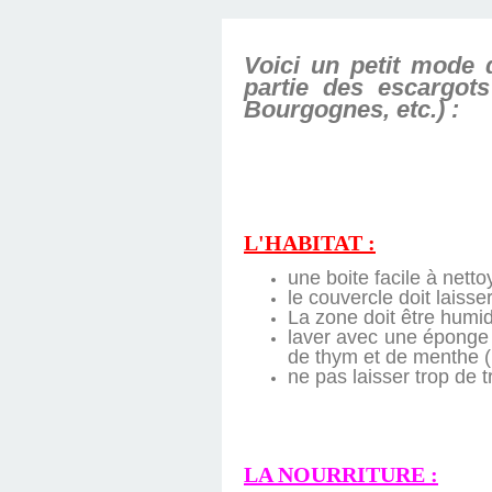
D'ÉDITION, LES INT
MUSÉE D'ORSAY-2
SUR LE BL
Voici un petit mode 
PLUS ENC
partie des escargots
Bourgognes, etc.) :
L'HABITAT :
une boite facile à netto
le couvercle doit laisse
La zone doit être humi
laver avec une éponge et
de thym et de menthe (
ne pas laisser trop de t
LA NOURRITURE :