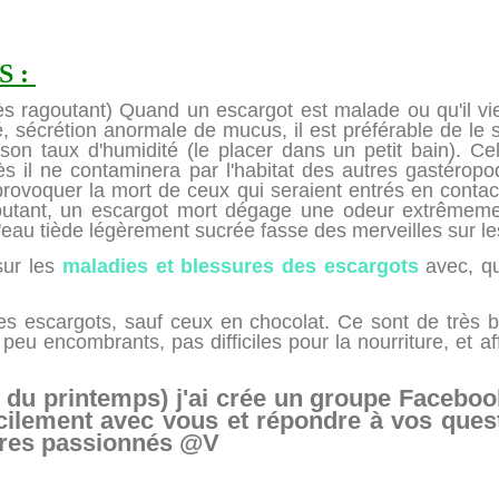
S :
ès ragoutant) Quand un escargot est malade ou qu'il viei
té, sécrétion anormale de mucus, il est préférable de l
son taux d'humidité (le placer dans un petit bain). C
s il ne contaminera par l'habitat des autres gastérop
provoquer la mort de ceux qui seraient entrés en contact
goutant, un escargot mort dégage une odeur extrêmemen
eau tiède légèrement sucrée fasse des merveilles sur le
 sur les
maladies et blessures des escargots
avec, qu
les escargots, sauf ceux en chocolat. Ce sont de trè
 peu encombrants, pas difficiles pour la nourriture, et a
 du printemps) j'ai crée un groupe Faceboo
cilement avec vous et répondre à vos quest
tres passionnés @V