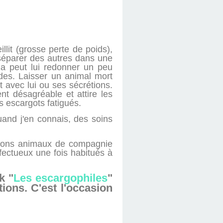
llit (grosse perte de poids),
e séparer des autres dans une
ela peut lui redonner un peu
odes. Laisser un animal mort
 avec lui ou ses sécrétions.
t désagréable et attire les
s escargots fatigués.
and j'en connais, des soins
s bons animaux de compagnie
ffectueux une fois habitués à
k "
Les escargophiles
"
ions. C'est l'occasion