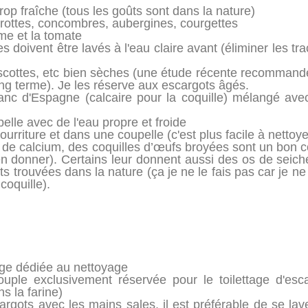
rop fraîche (tous les goûts sont dans la nature)
arottes, concombres, aubergines, courgettes
me et la tomate
es doivent être lavés à l'eau claire avant (éliminer les t
iscottes, etc bien sèches (une étude récente recommande 
ng terme). Je les réserve aux escargots âgés.
c d'Espagne (calcaire pour la coquille) mélangé avec 
elle avec de l'eau propre et froide
ourriture et dans une coupelle (c'est plus facile à nettoy
s de calcium, des coquilles d’œufs broyées sont un bon
en donner). Certains leur donnent aussi des os de seich
ts trouvées dans la nature (ça je ne le fais pas car je n
coquille).
nge dédiée au nettoyage
uple exclusivement réservée pour le toilettage d'esca
ns la farine)
argots avec les mains sales, il est préférable de se la