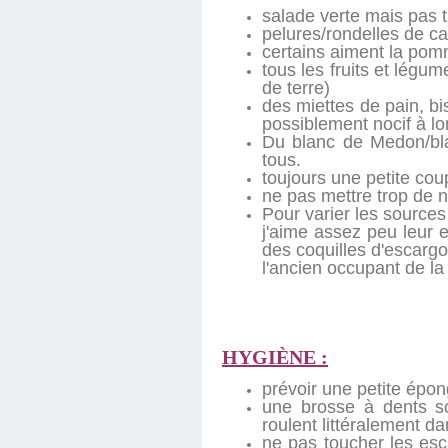
salade verte mais pas t
pelures/rondelles de c
certains aiment la pom
tous les fruits et légum
de terre)
des miettes de pain, b
possiblement nocif à lo
Du blanc de Medon/blan
tous.
toujours une petite coup
ne pas mettre trop de n
Pour varier les source
j'aime assez peu leur 
des coquilles d'escargo
l'ancien occupant de la 
HYGIÈNE :
prévoir une petite épo
une brosse à dents so
roulent littéralement da
ne pas toucher les esc