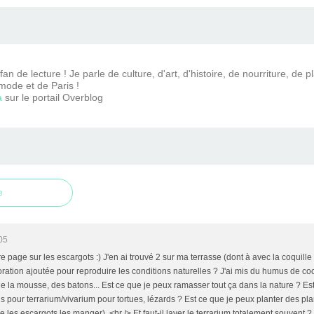
n de lecture ! Je parle de culture, d'art, d'histoire, de nourriture, de p
mode et de Paris !
a
sur le portail Overblog
e
05
e page sur les escargots :) J'en ai trouvé 2 sur ma terrasse (dont à avec la coquille 
ration ajoutée pour reproduire les conditions naturelles ? J'ai mis du humus de coc
de la mousse, des batons... Est ce que je peux ramasser tout ça dans la nature ? Est c
évus pour terrarium/vivarium pour tortues, lézards ? Est ce que je peux planter des 
ue les escargots les manger). <br /> Et faut-il laver le terrarium totalement souvent ?