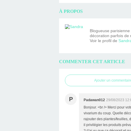
À PROPOS
Blogueuse parisienne fa
décoration parfois de 
Voir le profil de
Sandr
COMMENTER CET ARTICLE
Ajouter un commentair
P
Padawan012
29/08/2023 12:
Bonjour. <br /> Merci pour votr
vivarium du coup. Quelle déco
rajouter des plantes/feuilles, 
il privilégier les produits pr
? (j'ai vu que ça décorait et q