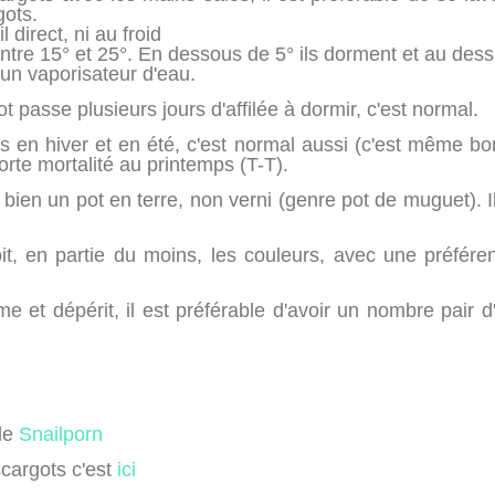
gots.
 direct, ni au froid
entre 15° et 25°. En dessous de 5° ils dorment et au dess
un vaporisateur d'eau.
ot passe plusieurs jours d'affilée à dormir, c'est normal.
s en hiver et en été, c'est normal aussi (c'est même bon
rte mortalité au printemps (T-T).
 bien un pot en terre, non verni (genre pot de muguet). I
oit, en partie du moins, les couleurs, avec une préfére
me et dépérit, il est préférable d'avoir un nombre pair 
cle
Snailporn
cargots c'est
ici