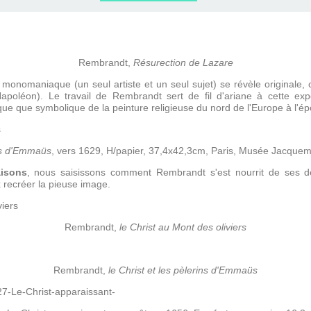
ERVIEWS ET
010-2011
OG
JARDINS DE PARIS
ORE
Rembrandt,
Résurection de Lazare
 monomaniaque (un seul artiste et un seul sujet) se révèle originale,
Napoléon). Le travail de Rembrandt sert de fil d'ariane à cette exp
ique que symbolique de la peinture religieuse du nord de l'Europe à l'
ns d'Emmaüs
, vers 1629, H/papier, 37,4x42,3cm, Paris, Musée Jacque
isons
, nous saisissons comment Rembrandt s'est nourrit de ses 
recréer la pieuse image.
Rembrandt,
le Christ au Mont des oliviers
Rembrandt,
le Christ et les pèlerins d'Emmaüs