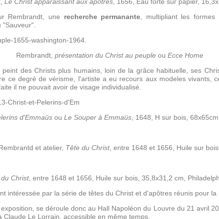
t,
Le Christ apparaissant aux apôtres
, 1656, Eau forte sur papier, 16,
pour Rembrandt, une
recherche permanante
, multipliant les formes 
u "Sauveur".
Rembrandt,
présentation du Christ au peuple
ou
Ecce Home
 peint des Christs plus humains, loin de la grâce habituelle, ses Christ
re ce degré de vérisme, l'artiste a eu recours aux modeles vivants, ce q
aite il ne pouvait avoir de visage individualisé.
èlerins d'Emmaüs
ou
Le Souper à Emmaüs
, 1648, H sur bois, 68x65cm
Rembrantd et atelier,
Tête du Christ
, entre 1648 et 1656, Huile sur bois
 du Christ
, entre 1648 et 1656, Huile sur bois, 35,8x31,2 cm, Philadelp
nt intéressée par la série de têtes du Christ et d'apôtres réunis pour la
 exposition, se déroule donc au Hall Napoléon du Louvre du 21 avril 20
e à Claude Le Lorrain, accessible en même temps.