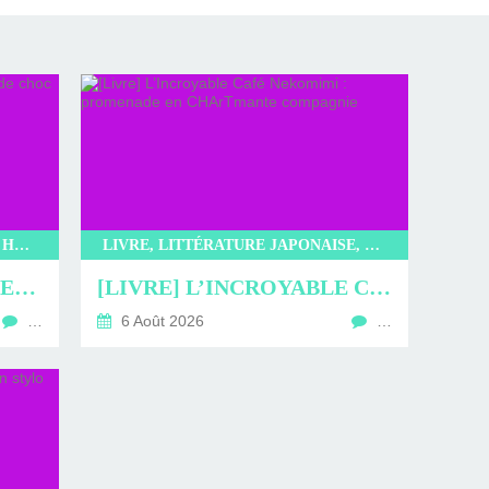
LITTÉRATURE, LIVRE, EDITIONS HAUTEVILLE, KOREA MONSTER AGENCY, BAE YERAM
LIVRE, LITTÉRATURE JAPONAISE, LITTÉRATURE, KIBUN, L’INCROYABLE CAFÉ NEKOMIMI, SAKI MURAYAMA
[LIVRE] KOREA MONSTER AGENCY : DUO DE CHOC
[LIVRE] L’INCROYABLE CAFÉ NEKOMIMI : PROMENADE EN CHARTMANTE COMPAGNIE
…
6 Août 2026
…