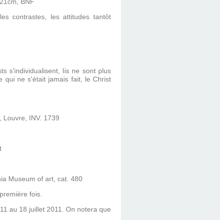
3x21cm, BNF
les contrastes, les attitudes tantôt
s s'individualisent, Iis ne sont plus
ui ne s'était jamais fait, le Christ
, Louvre, INV. 1739
t
hia Museum of art, cat. 480
 première fois.
11 au 18 juillet 2011. On notera que