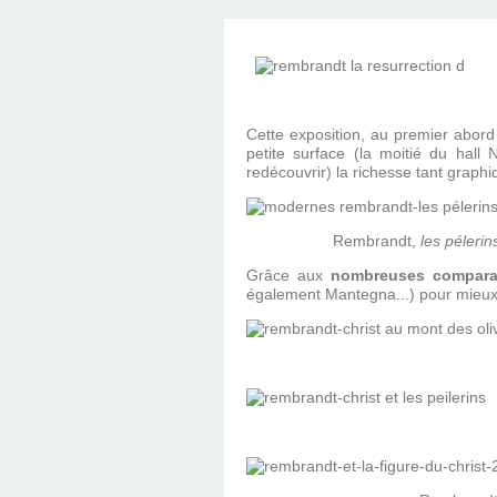
D'ÉDITION, LES INT
MUSÉE D'ORSAY-2
SUR LE BL
PLUS ENC
Cette exposition, au premier abord
petite surface (la moitié du hall 
redécouvrir) la richesse tant graph
Rembrandt,
les péleri
Grâce aux
nombreuses compara
également Mantegna...) pour mieux 