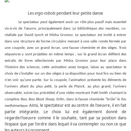
Les
ergo-robots
pendant leur petite danse
Le spectateur peut également avoir un rôle plus passif mais essentiel
vis-à-vis de l'œuvre, principalement dans
La bibliothèque des mystères
, co-
réalisée par David Lynch et Misha Gromov. Le spectateur est invité à entrer
dans une structure de forme circulaire menant à une salle ronde fermée par
une coupole, avec un grand écran, une fausse cheminée et des sièges. Trois
séquences y sont projetées en même temps ; sur le grand écran défilent des
extraits de livres sélectionnés par Misha Gromov pour leur place dans
l'histoire des sciences, cette animation assez longue, laisse au spectateur le
choix de s'installer sur un des sièges à sa disposition pour tout lire ou bien de
n'en voir qu'une partie. Sur la coupole, l'animation présente les éléments de
l'univers allant du plus petit, la perle de Planck, au plus grand, l'univers
observable, suivie (ou précédée) d'une vidéo montrant Patti Smith chantant la
comptine
Baa, Baa Black Sheep
. Enfin, dans la fausse cheminée "brûle" le
feu
Ainsi, le spectateur est au centre de l'oeuvre, il en fait
mathématique
.
partie intégrante. Le choix lui est également donné
de
regarder
l'oeuvre comme il le souhaite, tant par sa position dans
l'espace que par l'ordre dans lequel il va contempler ou non ce que
les auteurs lui proposent.