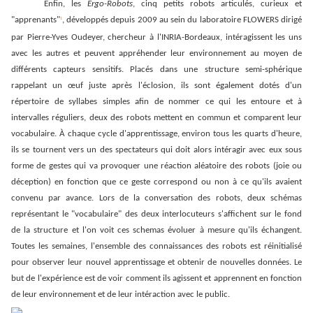
Enfin, les
Ergo-Robots
, cinq petits robots articulés, curieux et
"apprenants"
, développés depuis 2009 au sein du laboratoire FLOWERS dirigé
1
par Pierre-Yves Oudeyer, chercheur à l'INRIA-Bordeaux, intéragissent les uns
avec les autres et peuvent appréhender leur environnement au moyen de
différents capteurs sensitifs. Placés dans une structure semi-sphérique
rappelant un œuf juste après l'éclosion, ils sont également dotés d'un
répertoire de syllabes simples afin de nommer ce qui les entoure et à
intervalles réguliers, deux des robots mettent en commun et comparent leur
vocabulaire. À chaque cycle d'apprentissage, environ tous les quarts d'heure,
ils se tournent vers un des spectateurs qui doit alors intéragir avec eux sous
forme de gestes qui va provoquer une réaction aléatoire des robots (joie ou
déception) en fonction que ce geste correspond ou non à ce qu'ils avaient
convenu par avance. Lors de la conversation des robots, deux schémas
représentant le "vocabulaire" des deux interlocuteurs s'affichent sur le fond
de la structure et l'on voit ces schemas évoluer à mesure qu'ils échangent.
Toutes les semaines, l'ensemble des connaissances
des robots est réinitialisé
pour observer leur nouvel apprentissage et obtenir de nouvelles données. Le
but de l'expérience est de voir comment ils agissent et apprennent en fonction
de leur environnement et de leur intéraction avec le public.